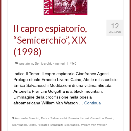
Accordi di cooperazione
Ricerca
12
Il capro espiatorio,
Cultura coreana
DIC 1998
“Semicerchio”, XIX
Koreanische Literatur und Kultur
(1998)
Hagiographica Coreana
postato in:
Semicerchio - numeri
|
0
Cultura medioevale
Indice Il Tema: Il capro espiatorio Gianfranco Agosti
Scrittori Latini dell’Europa Medievale
Prologo rituale Ernesto Livorni Caino, Abele e il sacrificio
Enrica Salvaneschi Meditazioni di una vittima rifiutata
Corpus Rhythmorum Musicum
Antonella Francini Golgotha is a black mountain.
L’immagine della crocifissione nella poesia
Epistolografia
afroamericana William Van Watson …
Continua
Comparatistica
Antonella Francini
,
Enrica Salvaneschi
,
Ernesto Livorni
,
Gerard Le Gouic
,
Semicerchio
Gianfranco Agosti
,
Riccardo Stracuzzi
,
Scardanelli
,
William Van Watson