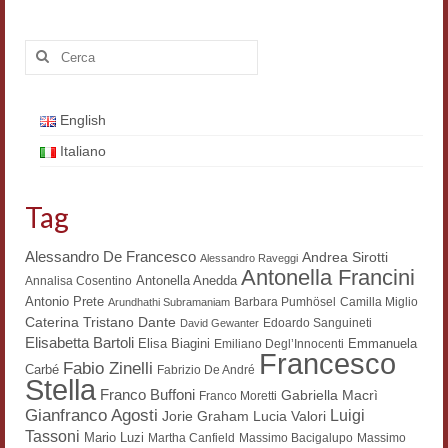
Filologia digitale
Cerca:
Lexicon
ALIM
English
Corpus Rhythmorum Musicum
Italiano
Lo studium aretino del ‘200
Tag
DIGIMED
Alessandro De Francesco
Andrea Sirotti
Alessandro Raveggi
Eurasian Latin Archive
Antonella Francini
Antonella Anedda
Annalisa Cosentino
Antonio Prete
Barbara Pumhösel
Camilla Miglio
Arundhathi Subramaniam
Rammses
Dante
Caterina Tristano
Edoardo Sanguineti
David Gewanter
Elisabetta Bartoli
Elisa Biagini
Emmanuela
Emiliano Degl’Innocenti
LEAD
Francesco
Fabio Zinelli
Carbé
Fabrizio De André
Stella
Didattica
Franco Buffoni
Gabriella Macrì
Franco Moretti
Gianfranco Agosti
Luigi
Lucia Valori
Jorie Graham
Master INFOTEXT
Tassoni
Mario Luzi
Martha Canfield
Massimo Bacigalupo
Massimo