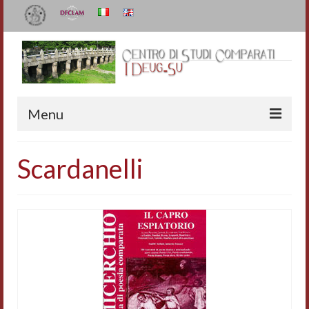
Menu
Il Centro
Scardanelli
Organizzazione e contatti
Staff
I Deug-Su
Statuto
Relazioni sulle attività