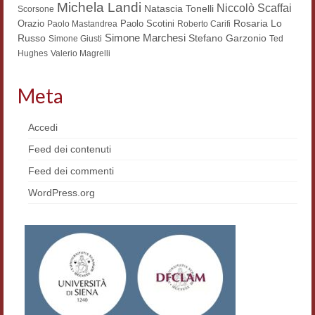
Michela Landi
Niccolò Scaffai
Natascia Tonelli
Scorsone
Workshop DH
Rosaria Lo
Orazio
Paolo Scotini
Paolo Mastandrea
Roberto Carifi
Simone Marchesi
Russo
Stefano Garzonio
Simone Giusti
Ted
Summer School DH
Hughes
Valerio Magrelli
ERASMUS/DEMM
Meta
Storia e forme della canzone
Accedi
Pubblicazioni
Feed dei contenuti
Hagiographica Coreana
Feed dei commenti
Koreanische Literatur und Kultur
WordPress.org
Scrittori latini dell’Europa medioevale
Testi Mediolatini
Altri volumi
Atti di convegno