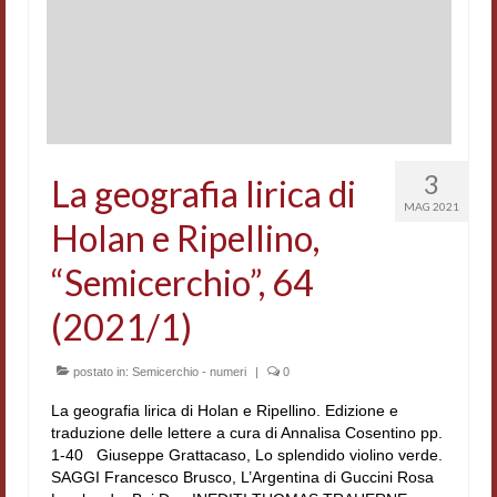
Accordi di cooperazione
Ricerca
Cultura coreana
Koreanische Literatur und Kultur
3
La geografia lirica di
Hagiographica Coreana
MAG 2021
Holan e Ripellino,
Cultura medioevale
“Semicerchio”, 64
Scrittori Latini dell’Europa Medievale
(2021/1)
Corpus Rhythmorum Musicum
postato in:
Semicerchio - numeri
|
0
Epistolografia
La geografia lirica di Holan e Ripellino. Edizione e
Comparatistica
traduzione delle lettere a cura di Annalisa Cosentino pp.
1-40 Giuseppe Grattacaso, Lo splendido violino verde.
Semicerchio
SAGGI Francesco Brusco, L’Argentina di Guccini Rosa