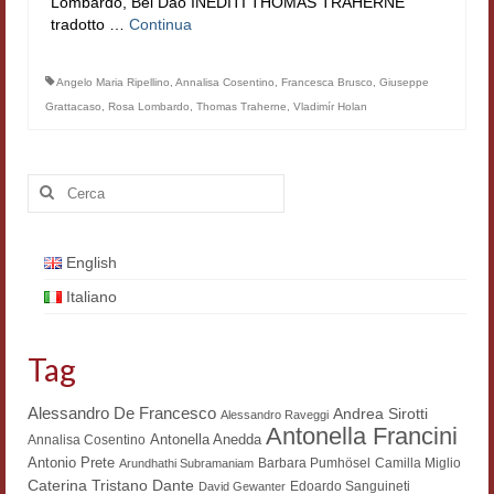
Lombardo, Bei Dao INEDITI THOMAS TRAHERNE
Filologia digitale
tradotto …
Continua
Lexicon
Angelo Maria Ripellino
,
Annalisa Cosentino
,
Francesca Brusco
,
Giuseppe
Grattacaso
,
Rosa Lombardo
,
Thomas Traherne
,
Vladimír Holan
ALIM
Corpus Rhythmorum Musicum
Cerca:
Lo studium aretino del ‘200
DIGIMED
English
Eurasian Latin Archive
Italiano
Rammses
Tag
LEAD
Alessandro De Francesco
Andrea Sirotti
Alessandro Raveggi
Didattica
Antonella Francini
Antonella Anedda
Annalisa Cosentino
Antonio Prete
Barbara Pumhösel
Camilla Miglio
Arundhathi Subramaniam
Master INFOTEXT
Dante
Caterina Tristano
Edoardo Sanguineti
David Gewanter