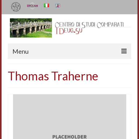
Menu
Il Centro
Thomas Traherne
Organizzazione e contatti
Staff
I Deug-Su
Statuto
Relazioni sulle attività