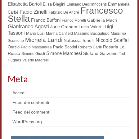
Elisabetta Bartoli
Elisa Biagini
Emmanuela
Emiliano Degl’Innocenti
Workshop DH
Francesco
Fabio Zinelli
Carbé
Fabrizio De André
Stella
Summer School DH
Franco Buffoni
Gabriella Macrì
Franco Moretti
Gianfranco Agosti
Luigi
Lucia Valori
Jorie Graham
ERASMUS/DEMM
Tassoni
Mario Luzi
Martha Canfield
Massimo Bacigalupo
Massimo
Michela Landi
Niccolò Scaffai
Natascia Tonelli
Scorsone
Storia e forme della canzone
Rosaria Lo
Orazio
Paolo Scotini
Paolo Mastandrea
Roberto Carifi
Simone Marchesi
Russo
Stefano Garzonio
Simone Giusti
Ted
Pubblicazioni
Hughes
Valerio Magrelli
Hagiographica Coreana
Meta
Koreanische Literatur und Kultur
Accedi
Scrittori latini dell’Europa medioevale
Feed dei contenuti
Testi Mediolatini
Feed dei commenti
Altri volumi
WordPress.org
Atti di convegno