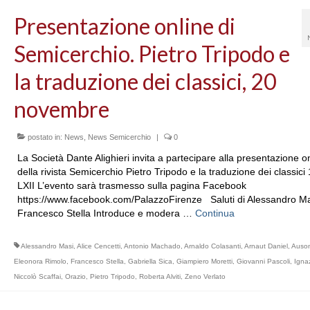
Presentazione online di
Semicerchio. Pietro Tripodo e
la traduzione dei classici, 20
novembre
postato in:
News
,
News Semicerchio
|
0
La Società Dante Alighieri invita a partecipare alla presentazione o
della rivista Semicerchio Pietro Tripodo e la traduzione dei classici
LXII L’evento sarà trasmesso sulla pagina Facebook
https://www.facebook.com/PalazzoFirenze Saluti di Alessandro Ma
Francesco Stella Introduce e modera …
Continua
Alessandro Masi
,
Alice Cencetti
,
Antonio Machado
,
Arnaldo Colasanti
,
Arnaut Daniel
,
Auson
Eleonora Rimolo
,
Francesco Stella
,
Gabriella Sica
,
Giampiero Moretti
,
Giovanni Pascoli
,
Igna
Niccolò Scaffai
,
Orazio
,
Pietro Tripodo
,
Roberta Alviti
,
Zeno Verlato