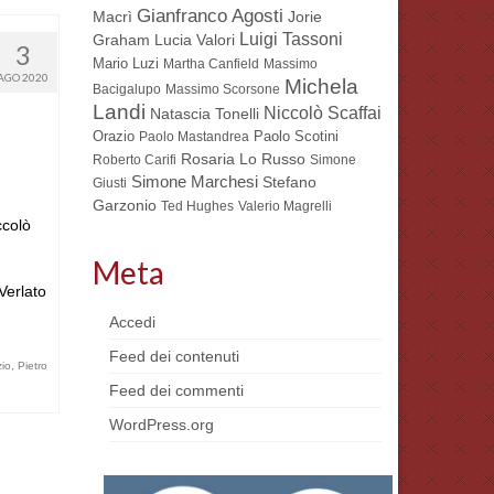
Gianfranco Agosti
Macrì
Jorie
Luigi Tassoni
Lucia Valori
Graham
3
Mario Luzi
Martha Canfield
Massimo
AGO 2020
Michela
Bacigalupo
Massimo Scorsone
Landi
Niccolò Scaffai
Natascia Tonelli
Orazio
Paolo Scotini
Paolo Mastandrea
Rosaria Lo Russo
Roberto Carifi
Simone
Simone Marchesi
Stefano
Giusti
Garzonio
Ted Hughes
Valerio Magrelli
colò
Meta
Verlato
Accedi
Feed dei contenuti
io
,
Pietro
Feed dei commenti
WordPress.org