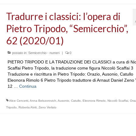
Tradurre i classici: l’opera di
Pietro Tripodo, “Semicerchio”,
62 (2020/01)
postato in:
Semicerchio - numeri
|
0
PIETRO TRIPODO E LA TRADUZIONE DEI CLASSICI a cura di Nic
Scaffai Pietro Tripodo, la traduzione come figura Niccolò Scaffai 3
Traduzione e riscrittura in Pietro Tripodo: Orazio, Ausonio, Catullo
Eleonora Rimolo 6 Pietro Tripodo traduttore di Arnaut Daniel Zeno 
12 …
Continua
Alice Cencetti
,
Anna Belozorovich
,
Ausonio
,
Catullo
,
Eleonora Rimolo
,
Niccolò Scaffai
,
Oraz
Tripodo
,
Roberta Alviti
,
Zeno Verlato