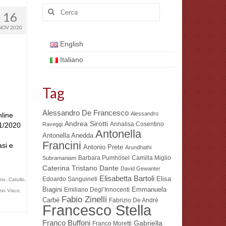
Cerca:
16
NOV 2020
English
Italiano
Tag
Alessandro De Francesco
Alessandro
nline
Andrea Sirotti
Annalisa Cosentino
 1/2020
Raveggi
Antonella
Antonella Anedda
Francini
si e
Antonio Prete
Arundhathi
Barbara Pumhösel
Camilla Miglio
Subramaniam
Dante
Caterina Tristano
David Gewanter
Elisabetta Bartoli
Elisa
Edoardo Sanguineti
io
,
Catullo
,
Biagini
Emmanuela
Emiliano Degl’Innocenti
zio Visco
,
Fabio Zinelli
Carbé
Fabrizio De André
Francesco Stella
Franco Buffoni
Gabriella
Franco Moretti