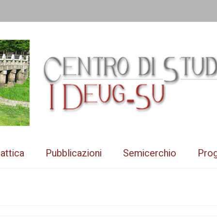
attica
Pubblicazioni
Semicerchio
Prog