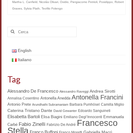
Martha L. Canfield
,
Nicolás Olivari
,
Ovidio
,
Piergiacomo Petrioli
,
Posidippo
,
Robert
Filologia digitale
Graves
,
Sylvia Plath
,
Teofilo Folengo
Lexicon
Cerca:
ALIM
Corpus Rhythmorum Musicum
English
Lo studium aretino del ‘200
Italiano
DIGIMED
Tag
Eurasian Latin Archive
Alessandro De Francesco
Rammses
Andrea Sirotti
Alessandro Raveggi
Antonella Francini
Antonella Anedda
Annalisa Cosentino
LEAD
Antonio Prete
Barbara Pumhösel
Camilla Miglio
Arundhathi Subramaniam
Dante
Caterina Tristano
Edoardo Sanguineti
David Gewanter
Didattica
Elisabetta Bartoli
Elisa Biagini
Emmanuela
Emiliano Degl’Innocenti
Francesco
Fabio Zinelli
Carbé
Fabrizio De André
Master INFOTEXT
Stella
Franco Buffoni
Gabriella Macrì
Franco Moretti