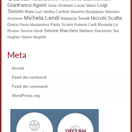
Gianfranco Agosti
Luigi
Lucia Valori
Jorie Graham
Workshop DH
Tassoni
Mario Luzi
Martha Canfield
Massimo Bacigalupo
Massimo
Michela Landi
Niccolò Scaffai
Natascia Tonelli
Summer School DH
Scorsone
Rosaria Lo
Orazio
Paolo Scotini
Paolo Mastandrea
Roberto Carifi
Simone Marchesi
Russo
ERASMUS/DEMM
Stefano Garzonio
Simone Giusti
Ted
Hughes
Valerio Magrelli
Storia e forme della canzone
Meta
Pubblicazioni
Hagiographica Coreana
Accedi
Feed dei contenuti
Koreanische Literatur und Kultur
Feed dei commenti
Scrittori latini dell’Europa medioevale
WordPress.org
Testi Mediolatini
Altri volumi
Atti di convegno