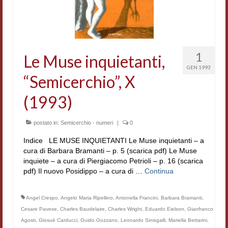
Accordi di cooperazione
Ricerca
Cultura coreana
1
Le Muse inquietanti,
GEN 1993
Koreanische Literatur und Kultur
“Semicerchio”, X
Hagiographica Coreana
(1993)
Cultura medioevale
postato in:
Semicerchio - numeri
|
0
Scrittori Latini dell’Europa Medievale
Indice LE MUSE INQUIETANTI Le Muse inquietanti – a
cura di Barbara Bramanti – p. 5 (scarica pdf) Le Muse
Corpus Rhythmorum Musicum
inquiete – a cura di Piergiacomo Petrioli – p. 16 (scarica
pdf) Il nuovo Posidippo – a cura di …
Continua
Epistolografia
Comparatistica
Angel Crespo
,
Angelo Maria Ripellino
,
Antonella Francini
,
Barbara Bramanti
,
Cesare Pavese
,
Charles Baudelaire
,
Charles Wright
,
Eduardo Eielson
,
Gianfranco
Semicerchio
Agosti
,
Giosuè Carducci
,
Guido Gozzano
,
Leonardo Sinisgalli
,
Mariella Bettarini
,