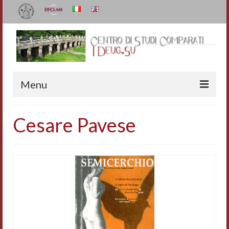
Menu
Il Centro
Cesare Pavese
Organizzazione e contatti
Staff
I Deug-Su
Statuto
Relazioni sulle attività