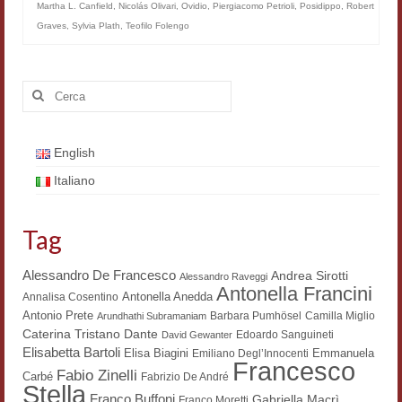
Martha L. Canfield
,
Nicolás Olivari
,
Ovidio
,
Piergiacomo Petrioli
,
Posidippo
,
Robert
Filologia digitale
Graves
,
Sylvia Plath
,
Teofilo Folengo
Lexicon
Cerca:
ALIM
Corpus Rhythmorum Musicum
English
Lo studium aretino del ‘200
Italiano
DIGIMED
Tag
Eurasian Latin Archive
Alessandro De Francesco
Rammses
Andrea Sirotti
Alessandro Raveggi
Antonella Francini
Antonella Anedda
Annalisa Cosentino
LEAD
Antonio Prete
Barbara Pumhösel
Camilla Miglio
Arundhathi Subramaniam
Dante
Caterina Tristano
Edoardo Sanguineti
David Gewanter
Didattica
Elisabetta Bartoli
Elisa Biagini
Emmanuela
Emiliano Degl’Innocenti
Francesco
Fabio Zinelli
Carbé
Fabrizio De André
Master INFOTEXT
Stella
Franco Buffoni
Gabriella Macrì
Franco Moretti