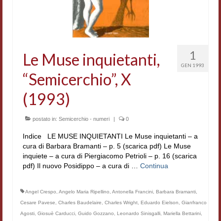
Accordi di cooperazione
Ricerca
Cultura coreana
1
Le Muse inquietanti,
GEN 1993
Koreanische Literatur und Kultur
“Semicerchio”, X
Hagiographica Coreana
(1993)
Cultura medioevale
postato in:
Semicerchio - numeri
|
0
Scrittori Latini dell’Europa Medievale
Indice LE MUSE INQUIETANTI Le Muse inquietanti – a
cura di Barbara Bramanti – p. 5 (scarica pdf) Le Muse
Corpus Rhythmorum Musicum
inquiete – a cura di Piergiacomo Petrioli – p. 16 (scarica
pdf) Il nuovo Posidippo – a cura di …
Continua
Epistolografia
Comparatistica
Angel Crespo
,
Angelo Maria Ripellino
,
Antonella Francini
,
Barbara Bramanti
,
Cesare Pavese
,
Charles Baudelaire
,
Charles Wright
,
Eduardo Eielson
,
Gianfranco
Semicerchio
Agosti
,
Giosuè Carducci
,
Guido Gozzano
,
Leonardo Sinisgalli
,
Mariella Bettarini
,