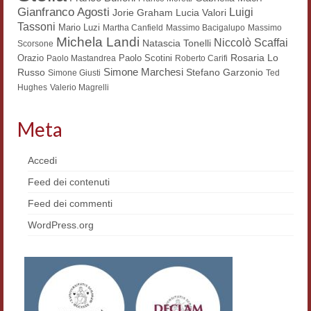
Gianfranco Agosti
Luigi
Lucia Valori
Jorie Graham
Workshop DH
Tassoni
Mario Luzi
Martha Canfield
Massimo Bacigalupo
Massimo
Michela Landi
Niccolò Scaffai
Natascia Tonelli
Summer School DH
Scorsone
Rosaria Lo
Orazio
Paolo Scotini
Paolo Mastandrea
Roberto Carifi
Simone Marchesi
Russo
ERASMUS/DEMM
Stefano Garzonio
Simone Giusti
Ted
Hughes
Valerio Magrelli
Storia e forme della canzone
Meta
Pubblicazioni
Hagiographica Coreana
Accedi
Feed dei contenuti
Koreanische Literatur und Kultur
Feed dei commenti
Scrittori latini dell’Europa medioevale
WordPress.org
Testi Mediolatini
Altri volumi
Atti di convegno