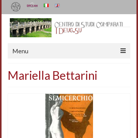
Menu
Il Centro
Mariella Bettarini
Organizzazione e contatti
Staff
I Deug-Su
Statuto
Relazioni sulle attività