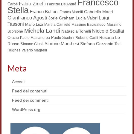
Francesco
Fabio Zinelli
Carbé
Fabrizio De André
Workshop DH
Stella
Franco Buffoni
Gabriella Macrì
Franco Moretti
Gianfranco Agosti
Luigi
Lucia Valori
Jorie Graham
Summer School DH
Tassoni
Mario Luzi
Martha Canfield
Massimo Bacigalupo
Massimo
Michela Landi
Niccolò Scaffai
ERASMUS/DEMM
Natascia Tonelli
Scorsone
Rosaria Lo
Orazio
Paolo Scotini
Paolo Mastandrea
Roberto Carifi
Storia e forme della canzone
Simone Marchesi
Russo
Stefano Garzonio
Simone Giusti
Ted
Hughes
Valerio Magrelli
Pubblicazioni
Meta
Hagiographica Coreana
Koreanische Literatur und Kultur
Accedi
Feed dei contenuti
Scrittori latini dell’Europa medioevale
Feed dei commenti
Testi Mediolatini
WordPress.org
Altri volumi
Atti di convegno