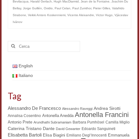
Bevilacqua
,
Harald Gerlach
,
Hugh MacDiarmid
,
Jean de la Fontaine
,
Joachim Du
Filologia digitale
Bellay
,
Jorge Guillén
,
Ovidio
,
Paul Celan
,
Paul Zumthor
,
Pieter Gilles
,
Valafrido
Strabone
,
Veikki Antero Koskenniemi
,
Vicente Aleixandre
,
Victor Hugo
,
Vjàceslav
Lexicon
Ivànov
ALIM
Cerca:
Corpus Rhythmorum Musicum
Lo studium aretino del ‘200
English
DIGIMED
Italiano
Eurasian Latin Archive
Tag
Rammses
LEAD
Alessandro De Francesco
Andrea Sirotti
Alessandro Raveggi
Antonella Francini
Antonella Anedda
Annalisa Cosentino
Didattica
Antonio Prete
Barbara Pumhösel
Camilla Miglio
Arundhathi Subramaniam
Dante
Caterina Tristano
Edoardo Sanguineti
David Gewanter
Master INFOTEXT
Elisabetta Bartoli
Elisa Biagini
Emmanuela
Emiliano Degl’Innocenti