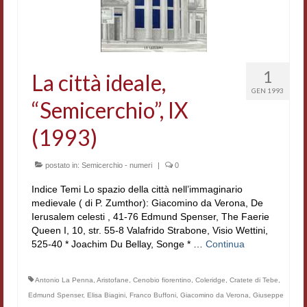
Accordi di cooperazione
Ricerca
Cultura coreana
1
La città ideale,
GEN 1993
Koreanische Literatur und Kultur
“Semicerchio”, IX
Hagiographica Coreana
(1993)
Cultura medioevale
postato in:
Semicerchio - numeri
|
0
Scrittori Latini dell’Europa Medievale
Indice Temi Lo spazio della città nell’immaginario
medievale ( di P. Zumthor): Giacomino da Verona, De
Corpus Rhythmorum Musicum
Ierusalem celesti , 41-76 Edmund Spenser, The Faerie
Queen I, 10, str. 55-8 Valafrido Strabone, Visio Wettini,
Epistolografia
525-40 * Joachim Du Bellay, Songe * …
Continua
Comparatistica
Antonio La Penna
,
Aristofane
,
Cenobio fiorentino
,
Coleridge
,
Cratete di Tebe
,
Semicerchio
Edmund Spenser
,
Elisa Biagini
,
Franco Buffoni
,
Giacomino da Verona
,
Giuseppe