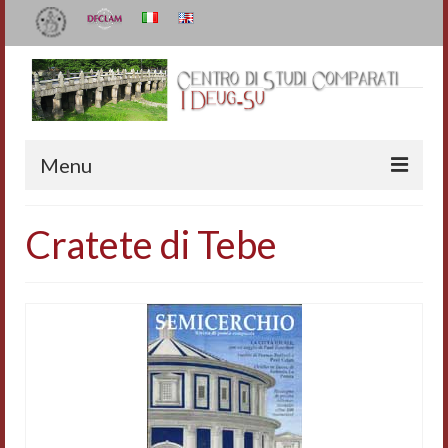
Menu
Il Centro
Cratete di Tebe
Organizzazione e contatti
Staff
I Deug-Su
Statuto
Relazioni sulle attività