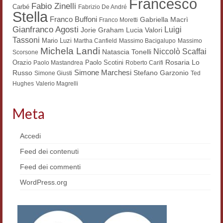
Francesco
Fabio Zinelli
Carbé
Fabrizio De André
Workshop DH
Stella
Franco Buffoni
Gabriella Macrì
Franco Moretti
Gianfranco Agosti
Luigi
Lucia Valori
Jorie Graham
Summer School DH
Tassoni
Mario Luzi
Martha Canfield
Massimo Bacigalupo
Massimo
Michela Landi
Niccolò Scaffai
ERASMUS/DEMM
Natascia Tonelli
Scorsone
Rosaria Lo
Orazio
Paolo Scotini
Paolo Mastandrea
Roberto Carifi
Storia e forme della canzone
Simone Marchesi
Russo
Stefano Garzonio
Simone Giusti
Ted
Hughes
Valerio Magrelli
Pubblicazioni
Meta
Hagiographica Coreana
Koreanische Literatur und Kultur
Accedi
Feed dei contenuti
Scrittori latini dell’Europa medioevale
Feed dei commenti
Testi Mediolatini
WordPress.org
Altri volumi
Atti di convegno