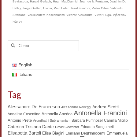
Bevilacqua
,
Harald Gerlach
,
Hugh MacDiarmid
,
Jean de la Fontaine
,
Joachim Du
Filologia digitale
Bellay
,
Jorge Guillén
,
Ovidio
,
Paul Celan
,
Paul Zumthor
,
Pieter Gilles
,
Valafrido
Strabone
,
Veikki Antero Koskenniemi
,
Vicente Aleixandre
,
Victor Hugo
,
Vjàceslav
Lexicon
Ivànov
ALIM
Cerca:
Corpus Rhythmorum Musicum
Lo studium aretino del ‘200
English
DIGIMED
Italiano
Eurasian Latin Archive
Tag
Rammses
LEAD
Alessandro De Francesco
Andrea Sirotti
Alessandro Raveggi
Antonella Francini
Antonella Anedda
Annalisa Cosentino
Didattica
Antonio Prete
Barbara Pumhösel
Camilla Miglio
Arundhathi Subramaniam
Dante
Caterina Tristano
Edoardo Sanguineti
David Gewanter
Master INFOTEXT
Elisabetta Bartoli
Elisa Biagini
Emmanuela
Emiliano Degl’Innocenti