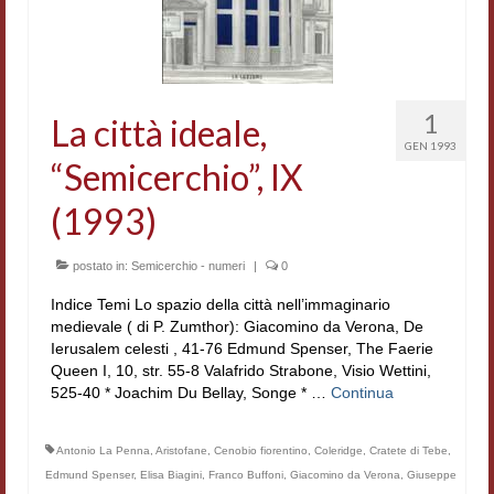
Accordi di cooperazione
Ricerca
Cultura coreana
1
La città ideale,
GEN 1993
Koreanische Literatur und Kultur
“Semicerchio”, IX
Hagiographica Coreana
(1993)
Cultura medioevale
postato in:
Semicerchio - numeri
|
0
Scrittori Latini dell’Europa Medievale
Indice Temi Lo spazio della città nell’immaginario
medievale ( di P. Zumthor): Giacomino da Verona, De
Corpus Rhythmorum Musicum
Ierusalem celesti , 41-76 Edmund Spenser, The Faerie
Queen I, 10, str. 55-8 Valafrido Strabone, Visio Wettini,
Epistolografia
525-40 * Joachim Du Bellay, Songe * …
Continua
Comparatistica
Antonio La Penna
,
Aristofane
,
Cenobio fiorentino
,
Coleridge
,
Cratete di Tebe
,
Semicerchio
Edmund Spenser
,
Elisa Biagini
,
Franco Buffoni
,
Giacomino da Verona
,
Giuseppe