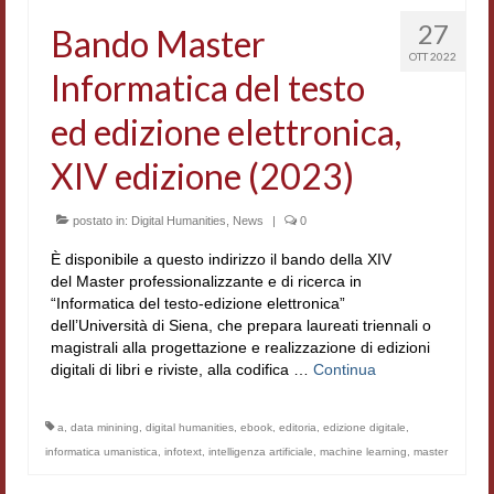
Accordi di cooperazione
27
Bando Master
OTT 2022
Ricerca
Informatica del testo
Cultura coreana
ed edizione elettronica,
Koreanische Literatur und Kultur
XIV edizione (2023)
Hagiographica Coreana
postato in:
Digital Humanities
,
News
|
0
Cultura medioevale
È disponibile a questo indirizzo il bando della XIV
del Master professionalizzante e di ricerca in
Scrittori Latini dell’Europa Medievale
“Informatica del testo-edizione elettronica”
dell’Università di Siena, che prepara laureati triennali o
Corpus Rhythmorum Musicum
magistrali alla progettazione e realizzazione di edizioni
digitali di libri e riviste, alla codifica …
Continua
Epistolografia
Comparatistica
a
,
data minining
,
digital humanities
,
ebook
,
editoria
,
edizione digitale
,
informatica umanistica
,
infotext
,
intelligenza artificiale
,
machine learning
,
master
Semicerchio