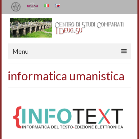
Menu
Il Centro
informatica umanistica
Organizzazione e contatti
Staff
I Deug-Su
Statuto
Relazioni sulle attività