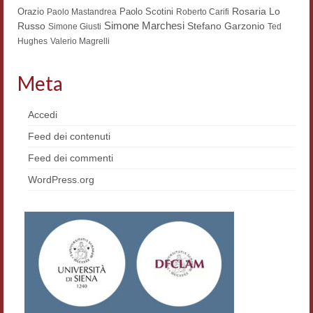
Rosaria Lo
Orazio
Paolo Scotini
Paolo Mastandrea
Roberto Carifi
Workshop DH
Simone Marchesi
Russo
Stefano Garzonio
Simone Giusti
Ted
Hughes
Valerio Magrelli
Summer School DH
ERASMUS/DEMM
Meta
Storia e forme della canzone
Accedi
Pubblicazioni
Feed dei contenuti
Feed dei commenti
Hagiographica Coreana
WordPress.org
Koreanische Literatur und Kultur
Scrittori latini dell’Europa medioevale
Testi Mediolatini
Altri volumi
Atti di convegno