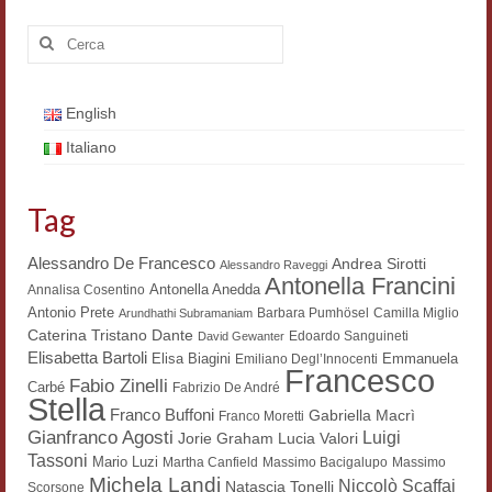
Filologia digitale
Cerca:
Lexicon
ALIM
English
Italiano
Corpus Rhythmorum Musicum
Lo studium aretino del ‘200
Tag
DIGIMED
Alessandro De Francesco
Andrea Sirotti
Alessandro Raveggi
Antonella Francini
Antonella Anedda
Eurasian Latin Archive
Annalisa Cosentino
Antonio Prete
Barbara Pumhösel
Camilla Miglio
Arundhathi Subramaniam
Dante
Rammses
Caterina Tristano
Edoardo Sanguineti
David Gewanter
Elisabetta Bartoli
Elisa Biagini
Emmanuela
Emiliano Degl’Innocenti
Francesco
LEAD
Fabio Zinelli
Carbé
Fabrizio De André
Stella
Franco Buffoni
Gabriella Macrì
Franco Moretti
Didattica
Gianfranco Agosti
Luigi
Lucia Valori
Jorie Graham
Tassoni
Mario Luzi
Martha Canfield
Massimo Bacigalupo
Massimo
Master INFOTEXT
Michela Landi
Niccolò Scaffai
Natascia Tonelli
Scorsone