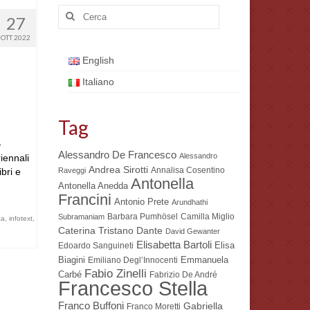
Cerca:
27
OTT 2022
English
Italiano
Tag
-
Alessandro De Francesco
Alessandro
riennali
Andrea Sirotti
Annalisa Cosentino
ibri e
Raveggi
Antonella
Antonella Anedda
Francini
Antonio Prete
Arundhathi
Barbara Pumhösel
Camilla Miglio
Subramaniam
ca
,
infotext
,
Dante
Caterina Tristano
David Gewanter
Elisabetta Bartoli
Elisa
Edoardo Sanguineti
Biagini
Emmanuela
Emiliano Degl’Innocenti
Fabio Zinelli
Carbé
Fabrizio De André
Francesco Stella
Franco Buffoni
Gabriella
Franco Moretti