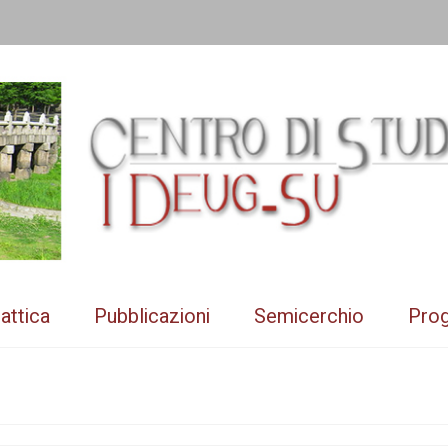
attica
Pubblicazioni
Semicerchio
Prog