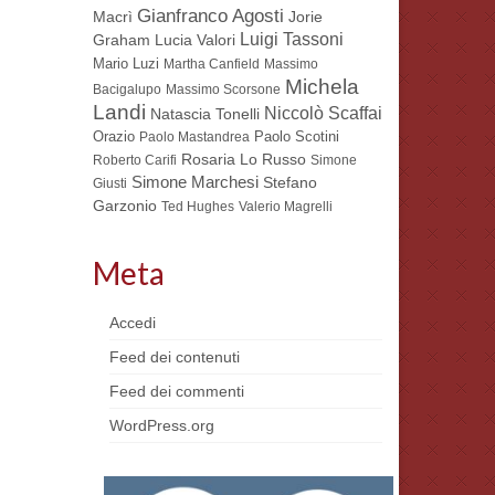
Gianfranco Agosti
Macrì
Jorie
Luigi Tassoni
Lucia Valori
Graham
Mario Luzi
Martha Canfield
Massimo
Michela
Bacigalupo
Massimo Scorsone
Landi
Niccolò Scaffai
Natascia Tonelli
Orazio
Paolo Scotini
Paolo Mastandrea
Rosaria Lo Russo
Roberto Carifi
Simone
Simone Marchesi
Stefano
Giusti
Garzonio
Ted Hughes
Valerio Magrelli
Meta
Accedi
Feed dei contenuti
Feed dei commenti
WordPress.org