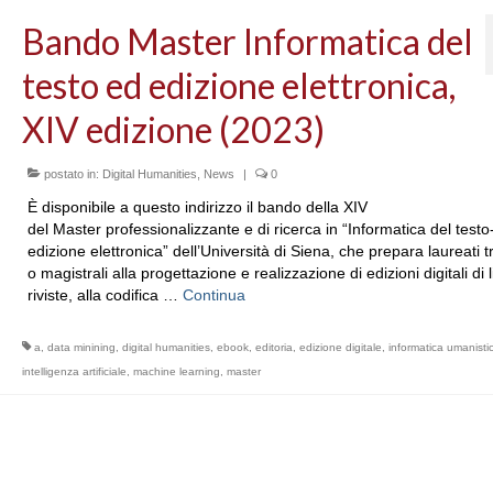
Bando Master Informatica del
testo ed edizione elettronica,
XIV edizione (2023)
postato in:
Digital Humanities
,
News
|
0
È disponibile a questo indirizzo il bando della XIV
del Master professionalizzante e di ricerca in “Informatica del testo
edizione elettronica” dell’Università di Siena, che prepara laureati t
o magistrali alla progettazione e realizzazione di edizioni digitali di l
riviste, alla codifica …
Continua
a
,
data minining
,
digital humanities
,
ebook
,
editoria
,
edizione digitale
,
informatica umanisti
intelligenza artificiale
,
machine learning
,
master