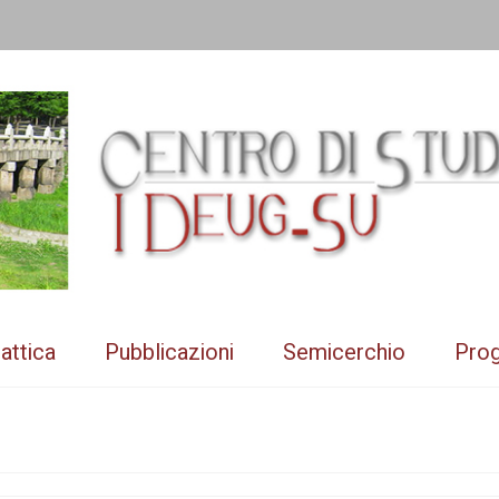
attica
Pubblicazioni
Semicerchio
Prog