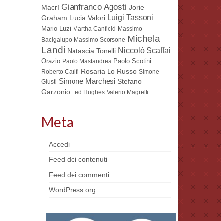
Gianfranco Agosti
Macrì
Jorie
Luigi Tassoni
Lucia Valori
Graham
Mario Luzi
Martha Canfield
Massimo
Michela
Bacigalupo
Massimo Scorsone
Landi
Niccolò Scaffai
Natascia Tonelli
Orazio
Paolo Scotini
Paolo Mastandrea
Rosaria Lo Russo
Roberto Carifi
Simone
Simone Marchesi
Stefano
Giusti
Garzonio
Ted Hughes
Valerio Magrelli
Meta
Accedi
Feed dei contenuti
Feed dei commenti
WordPress.org