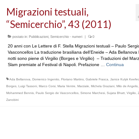
Migrazioni testuali,
“Semicerchio”, 43 (2011)
postato in:
Pubblicazioni
,
Semicerchio - numeri
|
0
20 anni con Le Lettere di F. Stella Migrazioni testuali – Paulo Sergi
Vasconcellos La traduzione brasiliana dell’Eneide – Ada Bellanova
notti sono piene di Virgilio (Borges e Virgilio) – Traduzioni del Marz
Slam premiate al Festival di Napoli. Prefazione …
Continua
Ada Bellanova
,
Domenico Ingenito
,
Floriano Martins
,
Gabriele Frasca
,
Janice Kulyk Keefer
Borges
,
Luigi Tassoni
,
Marco Corsi
,
Maria Ventre
,
Marziale
,
Michela Graziani
,
Milo de Angelis
,
Mohammed Bennis
,
Paulo Sergio de Vasconcellos
,
Simone Marchesi
,
Sujata Bhatt
,
Virgilio
,
Zanobini