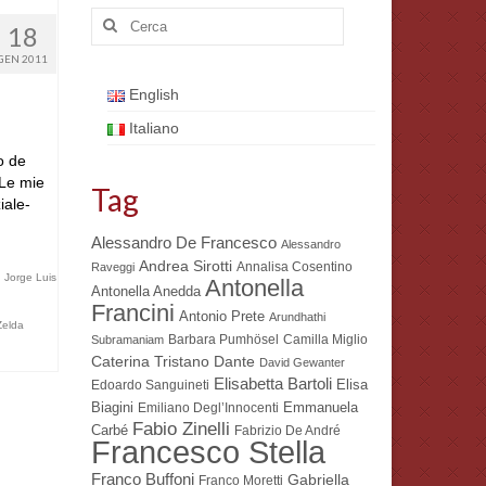
Cerca:
18
GEN 2011
English
Italiano
o de
 Le mie
Tag
iale-
Alessandro De Francesco
Alessandro
Andrea Sirotti
Annalisa Cosentino
Raveggi
,
Jorge Luis
Antonella
Antonella Anedda
Francini
Antonio Prete
Arundhathi
Zelda
Barbara Pumhösel
Camilla Miglio
Subramaniam
Dante
Caterina Tristano
David Gewanter
Elisabetta Bartoli
Elisa
Edoardo Sanguineti
Biagini
Emmanuela
Emiliano Degl’Innocenti
Fabio Zinelli
Carbé
Fabrizio De André
Francesco Stella
Franco Buffoni
Gabriella
Franco Moretti