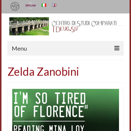
Menu
Il Centro
Zelda Zanobini
Organizzazione e contatti
Staff
I Deug-Su
Statuto
Relazioni sulle attività