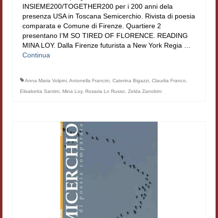
INSIEME200/TOGETHER200 per i 200 anni dela
Filologia digitale
presenza USA in Toscana Semicerchio. Rivista di poesia
comparata e Comune di Firenze. Quartiere 2
Lexicon
presentano I’M SO TIRED OF FLORENCE. READING
MINA LOY. Dalla Firenze futurista a New York Regia …
ALIM
Continua
Corpus Rhythmorum Musicum
Anna Maria Volpini
,
Antonella Francini
,
Caterina Bigazzi
,
Claudia Franco
,
Lo studium aretino del ‘200
Elisabetta Santini
,
Mina Loy
,
Rosaria Lo Russo
,
Zelda Zanobini
DIGIMED
Eurasian Latin Archive
Rammses
LEAD
Didattica
Master INFOTEXT