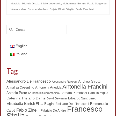
Marziale
,
Michela Graziani
,
Milo de Angelis
,
Mohammed Bennis
,
Paulo Sergio de
Materiali
Vasconcellos
,
Simone Marchesi
,
Sujata Bhatt
,
Virgilio
,
Zelda Zanobini
Semicerchio
Cerca:
Presentazione
Numeri
English
Indice 1986-2008
Italiano
Sezioni bibliografiche
Tag
Saggi e testi online
Poesia inglese postcoloniale
Alessandro De Francesco
Andrea Sirotti
Alessandro Raveggi
Antonella Francini
Antonella Anedda
Annalisa Cosentino
Comitato scientifico
Antonio Prete
Barbara Pumhösel
Camilla Miglio
Arundhathi Subramaniam
Dante
Caterina Tristano
Edoardo Sanguineti
David Gewanter
Norme etiche e redazionali
Elisabetta Bartoli
Elisa Biagini
Emmanuela
Emiliano Degl’Innocenti
Francesco
Fabio Zinelli
Carbé
Fabrizio De André
Dépliant e cedola acquisti
Stella