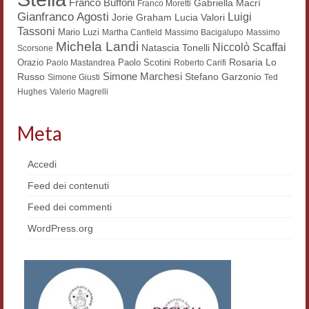
Franco Buffoni
Gabriella Macrì
Franco Moretti
Gianfranco Agosti
Luigi
Lucia Valori
Jorie Graham
Contatti e indirizzi
Tassoni
Mario Luzi
Martha Canfield
Massimo Bacigalupo
Massimo
Michela Landi
Niccolò Scaffai
Progetti
Natascia Tonelli
Scorsone
Rosaria Lo
Orazio
Paolo Scotini
Paolo Mastandrea
Roberto Carifi
Biblioteca
Simone Marchesi
Russo
Stefano Garzonio
Simone Giusti
Ted
Hughes
Valerio Magrelli
News
Meta
Tutte le news
News Semicerchio
Accedi
Feed dei contenuti
Convegni e seminari
Feed dei commenti
Eventi
WordPress.org
Digital Humanities