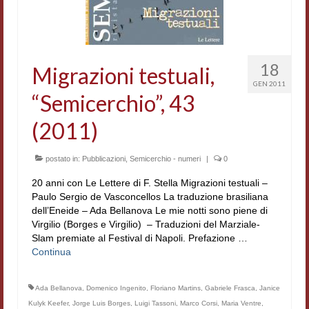
Workshop DH
Summer School DH
18
Migrazioni testuali,
ERASMUS/DEMM
GEN 2011
“Semicerchio”, 43
Storia e forme della canzone
(2011)
Pubblicazioni
Hagiographica Coreana
postato in:
Pubblicazioni
,
Semicerchio - numeri
|
0
20 anni con Le Lettere di F. Stella Migrazioni testuali –
Koreanische Literatur und Kultur
Paulo Sergio de Vasconcellos La traduzione brasiliana
dell’Eneide – Ada Bellanova Le mie notti sono piene di
Scrittori latini dell’Europa medioevale
Virgilio (Borges e Virgilio) – Traduzioni del Marziale-
Slam premiate al Festival di Napoli. Prefazione …
Testi Mediolatini
Continua
Altri volumi
Ada Bellanova
,
Domenico Ingenito
,
Floriano Martins
,
Gabriele Frasca
,
Janice
Atti di convegno
Kulyk Keefer
,
Jorge Luis Borges
,
Luigi Tassoni
,
Marco Corsi
,
Maria Ventre
,