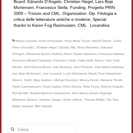
Board: Edoardo D’Angelo, Christian Høgel, Lars Boje
Filologia digitale
Mortensen, Francesco Stella. Funding: Progetto PRIN
2009 – Trivium and CML. Organization: Dip. Filologia e
Lexicon
critica delle letterature antiche e modene, Special
thanks to Karen Fog Rasmussen, CML Locandina
ALIM
Alberto Casadei
,
Anne Schoysman
,
Anne-Marie Turcan
,
Benoît Grévin
,
Carlos
Corpus Rhythmorum Musicum
Pérez González
,
Christian Høgel
,
Claudia Villa
,
Divna Manolova
,
Edoardo
Lo studium aretino del ‘200
D’Angelo
,
Elisabetta Bartoli
,
Federico Piseri
,
Florian Hartmann
,
Francesca Battista
,
Francesco Mosetti Casaretto
,
Francesco Stella
,
Fulvio Delle Donne
,
Gian Carlo
DIGIMED
Alessio
,
Greti Dinkova-Bruun
,
Ivan Boserup
,
Joan Ferrante
,
Julia Bolton Holloway
,
Lars Boje Mortensen
,
Lino Leonardi
,
Lucie Doležalová
,
Marek Thue Kretschmer
,
Eurasian Latin Archive
Maria A. Soleti
,
Mary Garrison
,
Michael Grunbart
,
Monica Ferrari
,
Natascia Tonelli
,
Paolo Cammarosano
,
Paolo Garbini
,
Peter Dronke
,
Reka Forrai
,
Roberto Angelini
,
Rammses
Ronald Witt
,
Roselló-Martínez Sacramento
,
Sara Moens-Jeroen Deploige
,
Stéphane Gioanni
,
Stephen Jaeger
,
Sylvie Lefèvre
,
Thomas Ricklin
,
Vito Sivo
,
LEAD
Walter Isebaert
,
Wim Verbaal
Didattica
Cerca:
Master INFOTEXT