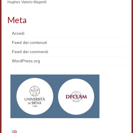
Hughes
Valerio Magrelli
Materiali
Meta
Semicerchio
Presentazione
Accedi
Feed dei contenuti
Numeri
Feed dei commenti
Indice 1986-2008
WordPress.org
Sezioni bibliografiche
Saggi e testi online
Poesia inglese postcoloniale
Comitato scientifico
Norme etiche e redazionali
Dépliant e cedola acquisti