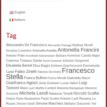
Workshop DH
English
Summer School DH
Italiano
ERASMUS/DEMM
Tag
Storia e forme della canzone
Pubblicazioni
Alessandro De Francesco
Andrea Sirotti
Alessandro Raveggi
Antonella Francini
Antonella Anedda
Annalisa Cosentino
Hagiographica Coreana
Antonio Prete
Barbara Pumhösel
Camilla Miglio
Arundhathi Subramaniam
Dante
Caterina Tristano
Edoardo Sanguineti
David Gewanter
Koreanische Literatur und Kultur
Elisabetta Bartoli
Elisa Biagini
Emmanuela
Emiliano Degl’Innocenti
Francesco
Fabio Zinelli
Carbé
Fabrizio De André
Scrittori latini dell’Europa medioevale
Stella
Franco Buffoni
Gabriella Macrì
Franco Moretti
Gianfranco Agosti
Luigi
Lucia Valori
Jorie Graham
Testi Mediolatini
Tassoni
Mario Luzi
Martha Canfield
Massimo Bacigalupo
Massimo
Michela Landi
Niccolò Scaffai
Altri volumi
Natascia Tonelli
Scorsone
Rosaria Lo
Orazio
Paolo Scotini
Paolo Mastandrea
Roberto Carifi
Atti di convegno
Simone Marchesi
Russo
Stefano Garzonio
Simone Giusti
Ted