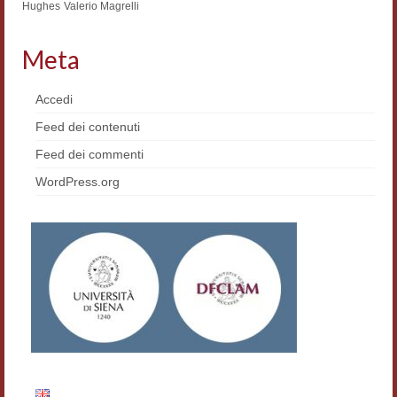
Hughes
Valerio Magrelli
Materiali
Meta
Semicerchio
Presentazione
Accedi
Feed dei contenuti
Numeri
Feed dei commenti
Indice 1986-2008
WordPress.org
Sezioni bibliografiche
Saggi e testi online
Poesia inglese postcoloniale
Comitato scientifico
Norme etiche e redazionali
Dépliant e cedola acquisti