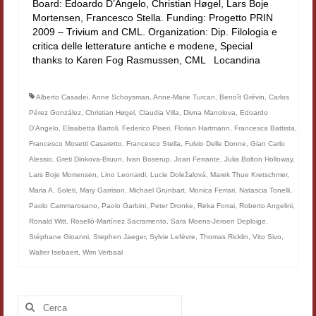
Board: Edoardo D’Angelo, Christian Høgel, Lars Boje
Filologia digitale
Mortensen, Francesco Stella. Funding: Progetto PRIN
2009 – Trivium and CML. Organization: Dip. Filologia e
Lexicon
critica delle letterature antiche e modene, Special
thanks to Karen Fog Rasmussen, CML Locandina
ALIM
Alberto Casadei
,
Anne Schoysman
,
Anne-Marie Turcan
,
Benoît Grévin
,
Carlos
Corpus Rhythmorum Musicum
Pérez González
,
Christian Høgel
,
Claudia Villa
,
Divna Manolova
,
Edoardo
Lo studium aretino del ‘200
D’Angelo
,
Elisabetta Bartoli
,
Federico Piseri
,
Florian Hartmann
,
Francesca Battista
,
Francesco Mosetti Casaretto
,
Francesco Stella
,
Fulvio Delle Donne
,
Gian Carlo
DIGIMED
Alessio
,
Greti Dinkova-Bruun
,
Ivan Boserup
,
Joan Ferrante
,
Julia Bolton Holloway
,
Lars Boje Mortensen
,
Lino Leonardi
,
Lucie Doležalová
,
Marek Thue Kretschmer
,
Eurasian Latin Archive
Maria A. Soleti
,
Mary Garrison
,
Michael Grunbart
,
Monica Ferrari
,
Natascia Tonelli
,
Paolo Cammarosano
,
Paolo Garbini
,
Peter Dronke
,
Reka Forrai
,
Roberto Angelini
,
Rammses
Ronald Witt
,
Roselló-Martínez Sacramento
,
Sara Moens-Jeroen Deploige
,
Stéphane Gioanni
,
Stephen Jaeger
,
Sylvie Lefèvre
,
Thomas Ricklin
,
Vito Sivo
,
LEAD
Walter Isebaert
,
Wim Verbaal
Didattica
Cerca:
Master INFOTEXT