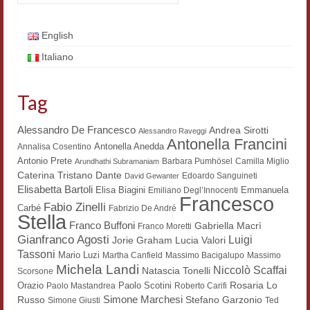
Workshop DH
English
Summer School DH
Italiano
ERASMUS/DEMM
Tag
Storia e forme della canzone
Pubblicazioni
Alessandro De Francesco
Andrea Sirotti
Alessandro Raveggi
Antonella Francini
Antonella Anedda
Annalisa Cosentino
Hagiographica Coreana
Antonio Prete
Barbara Pumhösel
Camilla Miglio
Arundhathi Subramaniam
Dante
Caterina Tristano
Edoardo Sanguineti
David Gewanter
Koreanische Literatur und Kultur
Elisabetta Bartoli
Elisa Biagini
Emmanuela
Emiliano Degl’Innocenti
Francesco
Fabio Zinelli
Carbé
Fabrizio De André
Scrittori latini dell’Europa medioevale
Stella
Franco Buffoni
Gabriella Macrì
Franco Moretti
Gianfranco Agosti
Luigi
Lucia Valori
Jorie Graham
Testi Mediolatini
Tassoni
Mario Luzi
Martha Canfield
Massimo Bacigalupo
Massimo
Michela Landi
Niccolò Scaffai
Altri volumi
Natascia Tonelli
Scorsone
Rosaria Lo
Orazio
Paolo Scotini
Paolo Mastandrea
Roberto Carifi
Atti di convegno
Simone Marchesi
Russo
Stefano Garzonio
Simone Giusti
Ted