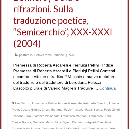
rifrazioni. Sulla
Workshop DH
traduzione poetica,
Summer School DH
“Semicerchio”, XXX-XXXI
ERASMUS/DEMM
(2004)
Storia e forme della canzone
Pubblicazioni
postato in:
Semicerchio - numeri
|
0
Premessa di Roberta Ascarelli e Pierluigi Pellini Indice
Hagiographica Coreana
Premessa di Roberta Ascarelli e Pierluigi Pellini Contesti
e confronti Vittime o traditori? Vecchie e nuove metafore
Koreanische Literatur und Kultur
del tradurre e del traduttore di Loredana Polezzi
L’ascolto plurale di Valerio Magrelli Tradurre …
Continua
Scrittori latini dell’Europa medioevale
Testi Mediolatini
Alex Falzon
,
Anna Linda Callow
,
Antonella Anedda
,
Antonella Francini
,
Antonio
Prete
,
Cesare Greppi
,
Chiara Elefante
,
Fabio Pusterla
,
Fabio Scotto
,
Fabio Zinelli
,
Altri volumi
Feliciano Paoli
,
Fiorenze Weinapple
,
Francesca Matteoni
,
Francesco Stella
,
Franco Brezza
,
Gabriella Macrì
,
Géza Gyóni
,
Gianfranco Agosti
,
Gioachino
Atti di convegno
Chiarini
,
Haim Burstin
,
Jaccottet
,
Jamie McKendrick
,
José Ángel Valente
,
Julio