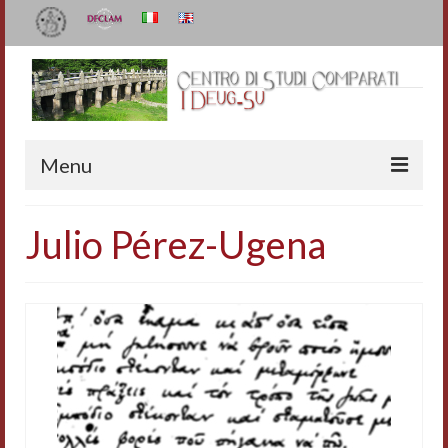
Menu
Il Centro
Julio Pérez-Ugena
Organizzazione e contatti
Staff
I Deug-Su
Statuto
Relazioni sulle attività