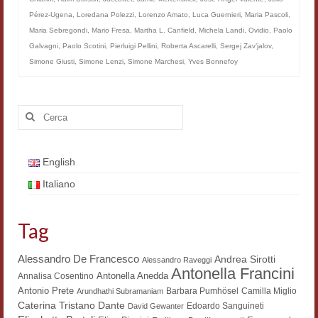
Pérez-Ugena
,
Loredana Polezzi
,
Lorenzo Amato
,
Luca Guernieri
,
Maria Pascoli
,
Materiali
Maria Sebregondi
,
Mario Fresa
,
Martha L. Canfield
,
Michela Landi
,
Ovidio
,
Paolo
Semicerchio
Galvagni
,
Paolo Scotini
,
Pierluigi Pellini
,
Roberta Ascarelli
,
Sergej Zav’jalov
,
Simone Giusti
,
Simone Lenzi
,
Simone Marchesi
,
Yves Bonnefoy
Presentazione
Numeri
Cerca:
Indice 1986-2008
English
Sezioni bibliografiche
Italiano
Saggi e testi online
Poesia inglese postcoloniale
Tag
Comitato scientifico
Alessandro De Francesco
Andrea Sirotti
Alessandro Raveggi
Antonella Francini
Antonella Anedda
Annalisa Cosentino
Norme etiche e redazionali
Antonio Prete
Barbara Pumhösel
Camilla Miglio
Arundhathi Subramaniam
Dante
Caterina Tristano
Edoardo Sanguineti
David Gewanter
Dépliant e cedola acquisti