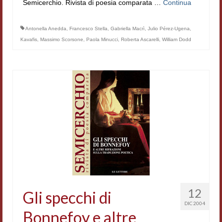
Semicerchio. Rivista di poesia comparata …
Continua
Filologia digitale
Antonella Anedda
Lexicon
,
Francesco Stella
,
Gabriella Macrì
,
Julio Pérez-Ugena
,
Kavafis
,
Massimo Scorsone
,
Paola Minucci
,
Roberta Ascarelli
,
William Dodd
ALIM
Corpus Rhythmorum Musicum
Lo studium aretino del ‘200
DIGIMED
Eurasian Latin Archive
Rammses
LEAD
12
Gli specchi di
Didattica
DIC 2004
Bonnefoy e altre
Master INFOTEXT