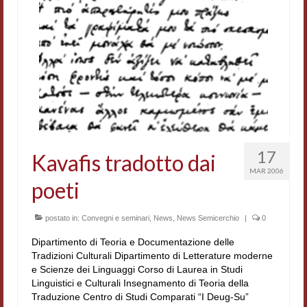
Accordi di cooperazione
Ricerca
Cultura coreana
Koreanische Literatur und Kultur
Hagiographica Coreana
Cultura medioevale
17
Kavafis tradotto dai
MAR 2006
Scrittori Latini dell’Europa Medievale
poeti
Corpus Rhythmorum Musicum
postato in:
Convegni e seminari
,
News
,
News Semicerchio
|
0
Epistolografia
Dipartimento di Teoria e Documentazione delle
Tradizioni Culturali Dipartimento di Letterature moderne
Comparatistica
e Scienze dei Linguaggi Corso di Laurea in Studi
Linguistici e Culturali Insegnamento di Teoria della
Semicerchio
Traduzione Centro di Studi Comparati “I Deug-Su”