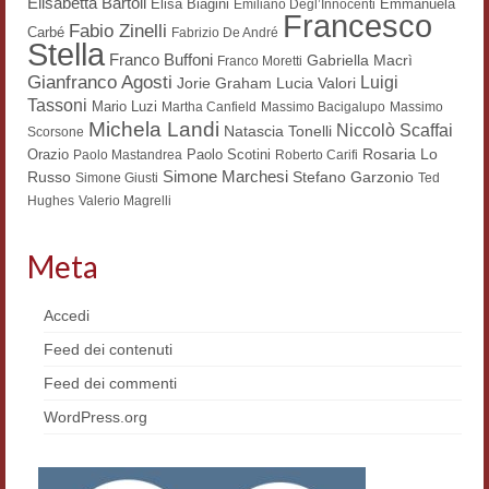
Elisabetta Bartoli
Elisa Biagini
Emmanuela
Emiliano Degl’Innocenti
Francesco
Fabio Zinelli
Contatti e indirizzi
Carbé
Fabrizio De André
Stella
Franco Buffoni
Gabriella Macrì
Franco Moretti
Progetti
Gianfranco Agosti
Luigi
Lucia Valori
Jorie Graham
Tassoni
Mario Luzi
Martha Canfield
Massimo Bacigalupo
Massimo
Biblioteca
Michela Landi
Niccolò Scaffai
Natascia Tonelli
Scorsone
Rosaria Lo
Orazio
Paolo Scotini
Paolo Mastandrea
Roberto Carifi
News
Simone Marchesi
Russo
Stefano Garzonio
Simone Giusti
Ted
Hughes
Valerio Magrelli
Tutte le news
News Semicerchio
Meta
Convegni e seminari
Accedi
Eventi
Feed dei contenuti
Feed dei commenti
Digital Humanities
WordPress.org