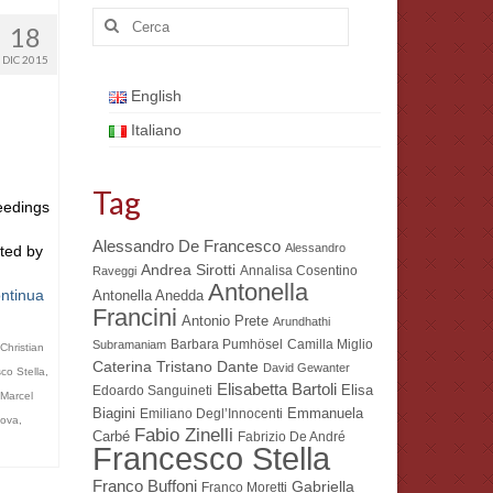
Cerca:
18
DIC 2015
English
Italiano
Tag
eedings
Alessandro De Francesco
Alessandro
ited by
Andrea Sirotti
Annalisa Cosentino
Raveggi
Antonella
ntinua
Antonella Anedda
Francini
Antonio Prete
Arundhathi
Barbara Pumhösel
Camilla Miglio
Subramaniam
Christian
Dante
Caterina Tristano
David Gewanter
co Stella
,
Elisabetta Bartoli
Elisa
Edoardo Sanguineti
Marcel
Biagini
Emmanuela
Emiliano Degl’Innocenti
nova
,
Fabio Zinelli
Carbé
Fabrizio De André
Francesco Stella
Franco Buffoni
Gabriella
Franco Moretti