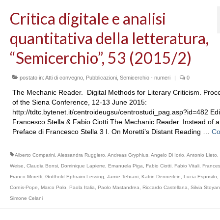
Critica digitale e analisi
quantitativa della letteratura,
“Semicerchio”, 53 (2015/2)
postato in:
Atti di convegno
,
Pubblicazioni
,
Semicerchio - numeri
|
0
The Mechanic Reader. Digital Methods for Literary Criticism. Proc
of the Siena Conference, 12-13 June 2015:
http://tdtc.bytenet.it/centroideugsu/centrostudi_pag.asp?id=482 Ed
Francesco Stella & Fabio Ciotti The Mechanic Reader. Instead of a
Preface di Francesco Stella 3 I. On Moretti’s Distant Reading …
Co
Alberto Comparini
,
Alessandra Ruggiero
,
Andreas Gryphius
,
Angelo Di Iorio
,
Antonio Lieto
,
Weise
,
Claudia Bonsi
,
Dominique Lapierre
,
Emanuela Piga
,
Fabio Ciotti
,
Fabio Vitali
,
Frances
Franco Moretti
,
Gotthold Ephraim Lessing
,
Jamie Tehrani
,
Katrin Dennerlein
,
Lucia Esposito
,
Cornis-Pope
,
Marco Polo
,
Paola Italia
,
Paolo Mastandrea
,
Riccardo Castellana
,
Silvia Stoya
Simone Celani