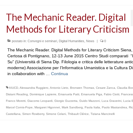
The Mechanic Reader. Digital
Methods for Literary Criticism
postato in:
Convegni e seminari
,
Digital Humanities
,
News
|
0
The Mechanic Reader. Digital Methods for Literary Criticism Siena,
Certosa di Pontignano, 12-13 June 2015 Centro Studi comparati “
Su” (Università di Siena Dip. Filologia e critica delle letterature ant
moderne) Associazione per l’Informatica Umanistica e la Cultura Di
in collaboration with …
Continua
AIUCD
,
Alessandra Ruggiero
,
Antonio Lieto
,
Bronwen Thomas
,
Cesare Zanca
,
Claudia Bo
Distant Reading
,
Dominique Lapierre
,
Emanuela Patti
,
Emanuela Piga
,
Fabio Ciotti
,
Francesc
Franco Moretti
,
Giacomo Leopardi
,
Giorgio Guzzetta
,
Guido Mazzoni
,
Luca Graverini
,
Lucia 
Marcel Cornis-Pope
,
Margaret Higonnet
,
Mark Sandberg
,
Paola Italia
,
Paolo Mastandrea
,
Ri
Castellana
,
Simon Rowberry
,
Simone Celani
,
Thibault Clérice
,
Tiziana Mancinelli