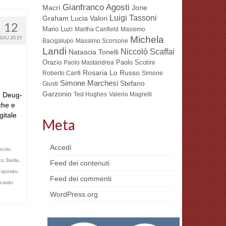
Gianfranco Agosti
Macrì
Jorie
Luigi Tassoni
Lucia Valori
Graham
12
Mario Luzi
Martha Canfield
Massimo
Michela
GIU 2015
Bacigalupo
Massimo Scorsone
Landi
Niccolò Scaffai
Natascia Tonelli
Orazio
Paolo Scotini
Paolo Mastandrea
Rosaria Lo Russo
Roberto Carifi
Simone
Simone Marchesi
Stefano
Giusti
Garzonio
I Deug-
Ted Hughes
Valerio Magrelli
iche e
gitale
Meta
Accedi
scolo
,
o Stella
,
Feed dei contenuti
Esposito
,
Feed dei commenti
ccardo
WordPress.org