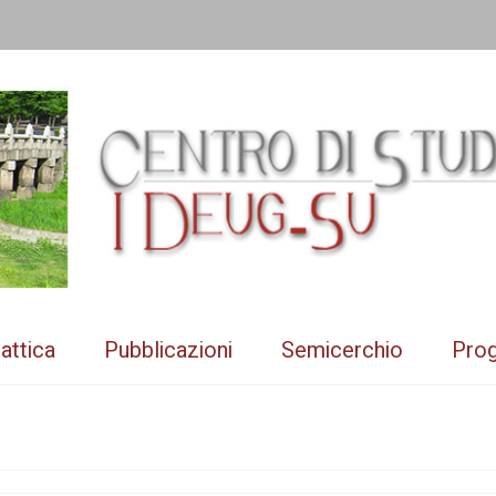
attica
Pubblicazioni
Semicerchio
Prog