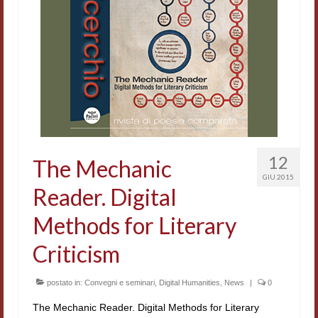
Accordi di cooperazione
Ricerca
Cultura coreana
Koreanische Literatur und Kultur
Hagiographica Coreana
Cultura medioevale
12
The Mechanic
GIU 2015
Scrittori Latini dell’Europa Medievale
Reader. Digital
Corpus Rhythmorum Musicum
Methods for Literary
Epistolografia
Criticism
Comparatistica
postato in:
Convegni e seminari
,
Digital Humanities
,
News
|
0
Semicerchio
The Mechanic Reader. Digital Methods for Literary