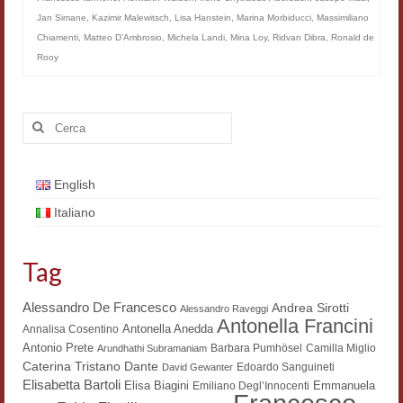
Jan Simane
,
Kazimir Malewitsch
,
Lisa Hanstein
,
Marina Morbiducci
,
Massimiliano
Materiali
Chiamenti
,
Matteo D’Ambrosio
,
Michela Landi
,
Mina Loy
,
Ridvan Dibra
,
Ronald de
Rooy
Semicerchio
Presentazione
Cerca:
Numeri
Indice 1986-2008
English
Sezioni bibliografiche
Italiano
Saggi e testi online
Tag
Poesia inglese postcoloniale
Alessandro De Francesco
Andrea Sirotti
Alessandro Raveggi
Comitato scientifico
Antonella Francini
Antonella Anedda
Annalisa Cosentino
Antonio Prete
Barbara Pumhösel
Camilla Miglio
Arundhathi Subramaniam
Norme etiche e redazionali
Dante
Caterina Tristano
Edoardo Sanguineti
David Gewanter
Elisabetta Bartoli
Elisa Biagini
Emmanuela
Emiliano Degl’Innocenti
Dépliant e cedola acquisti