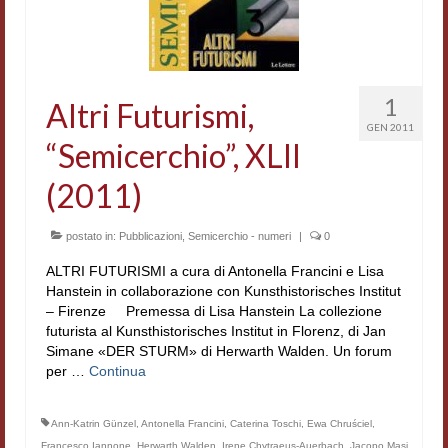
Workshop DH
Summer School DH
1
Altri Futurismi,
ERASMUS/DEMM
GEN 2011
“Semicerchio”, XLII
Storia e forme della canzone
(2011)
Pubblicazioni
Hagiographica Coreana
postato in:
Pubblicazioni
,
Semicerchio - numeri
|
0
Koreanische Literatur und Kultur
ALTRI FUTURISMI a cura di Antonella Francini e Lisa
Hanstein in collaborazione con Kunsthistorisches Institut
Scrittori latini dell’Europa medioevale
– Firenze Premessa di Lisa Hanstein La collezione
futurista al Kunsthistorisches Institut in Florenz, di Jan
Testi Mediolatini
Simane «DER STURM» di Herwarth Walden. Un forum
per …
Continua
Altri volumi
Ann-Katrin Günzel
,
Antonella Francini
,
Caterina Toschi
,
Ewa Chruściel
,
Atti di convegno
Francesco Iannone
,
Herwarth Walden
,
Irene Chytraeus-Auerbach
,
Jacopo Masi
,