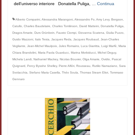
dell’universo interiore Donatella Puliga, …
Continua
Filologia digitale
Lexicon
Alberto Comparini
,
Alessandra Marangoni
,
Alessandro Fo
,
Amy Levy
,
Bergson
,
Catullo
,
Charles Baudelaire
,
Charles Tomlinson
,
David Matteini
,
Donatella Puliga
,
ALIM
Dragos Amarie
,
Durs Grünbein
,
Fausto Ciompi
,
Giovanna Scatena
,
Giulia Puzzo
,
Guido Mazzoni
,
Italo Testa
,
Jacques Reda
,
Jacques Roubaud
,
Jean-Charles
Corpus Rhythmorum Musicum
Vegliante
,
Jean-Michel Maulpoix
,
Jules Romains
,
Luca Giarritta
,
Luigi Marfè
,
Maria
Chiara Brandolini
,
Maria Paola Guarducc
,
Marina Morbiducci
,
Michel Deguy
,
Lo studium aretino del ‘200
Michela Landi
,
Nathaniel Mackey
,
Nicolas Bouvier
,
Olga Amarie
,
Ovidio
,
Pascal
Quignard
,
Percy Bysshe Shelley
,
Pierre Alféri
,
Rousseau
,
Rutilio Namaziano
,
Sara
DIGIMED
Svolacchia
,
Stefano Maria Casella
,
Théo Soula
,
Thomas Stearn Eliot
,
Tommaso
Gennaro
Eurasian Latin Archive
Rammses
LEAD
Didattica
Master INFOTEXT