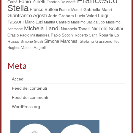
Francesco
Fabio Zinelli
Carbé
Fabrizio De André
Stella
Contatti e indirizzi
Franco Buffoni
Gabriella Macrì
Franco Moretti
Gianfranco Agosti
Luigi
Lucia Valori
Jorie Graham
Progetti
Tassoni
Mario Luzi
Martha Canfield
Massimo Bacigalupo
Massimo
Michela Landi
Niccolò Scaffai
Natascia Tonelli
Scorsone
Biblioteca
Rosaria Lo
Orazio
Paolo Scotini
Paolo Mastandrea
Roberto Carifi
Simone Marchesi
Russo
Stefano Garzonio
Simone Giusti
Ted
News
Hughes
Valerio Magrelli
Tutte le news
Meta
News Semicerchio
Accedi
Convegni e seminari
Feed dei contenuti
Eventi
Feed dei commenti
Digital Humanities
WordPress.org