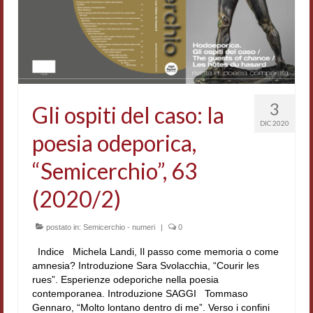
Accordi di cooperazione
Ricerca
Cultura coreana
Koreanische Literatur und Kultur
3
Gli ospiti del caso: la
DIC 2020
Hagiographica Coreana
poesia odeporica,
Cultura medioevale
“Semicerchio”, 63
Scrittori Latini dell’Europa Medievale
(2020/2)
Corpus Rhythmorum Musicum
postato in:
Semicerchio - numeri
|
0
Epistolografia
Indice Michela Landi, Il passo come memoria o come
amnesia? Introduzione Sara Svolacchia, “Courir les
Comparatistica
rues”. Esperienze odeporiche nella poesia
contemporanea. Introduzione SAGGI Tommaso
Semicerchio
Gennaro, “Molto lontano dentro di me”. Verso i confini