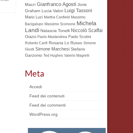
Gianfranco Agosti
Macrì
Jorie
Luigi Tassoni
Lucia Valori
Graham
Mario Luzi
Martha Canfield
Massimo
Michela
Bacigalupo
Massimo Scorsone
Landi
Niccolò Scaffai
Natascia Tonelli
Orazio
Paolo Scotini
Paolo Mastandrea
Rosaria Lo Russo
Roberto Carifi
Simone
Simone Marchesi
Stefano
Giusti
Garzonio
Ted Hughes
Valerio Magrelli
Meta
Accedi
Feed dei contenuti
Feed dei commenti
WordPress.org