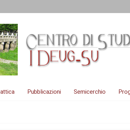
attica
Pubblicazioni
Semicerchio
Prog