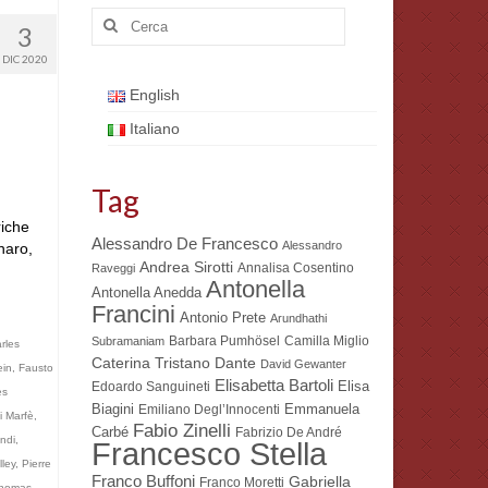
Cerca:
3
DIC 2020
English
Italiano
Tag
riche
Alessandro De Francesco
Alessandro
naro,
Andrea Sirotti
Annalisa Cosentino
Raveggi
Antonella
Antonella Anedda
Francini
Antonio Prete
Arundhathi
Barbara Pumhösel
Camilla Miglio
Subramaniam
rles
Dante
Caterina Tristano
David Gewanter
ein
,
Fausto
Elisabetta Bartoli
Elisa
Edoardo Sanguineti
es
Biagini
Emmanuela
Emiliano Degl’Innocenti
i Marfè
,
Fabio Zinelli
Carbé
Fabrizio De André
ndi
,
Francesco Stella
ley
,
Pierre
Franco Buffoni
Gabriella
Franco Moretti
homas