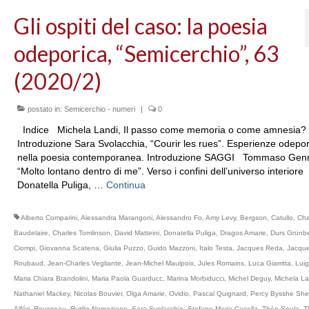
Gli ospiti del caso: la poesia
odeporica, “Semicerchio”, 63
(2020/2)
postato in:
Semicerchio - numeri
|
0
Indice Michela Landi, Il passo come memoria o come amnesia?
Introduzione Sara Svolacchia, “Courir les rues”. Esperienze odepo
nella poesia contemporanea. Introduzione SAGGI Tommaso Gen
“Molto lontano dentro di me”. Verso i confini dell’universo interiore
Donatella Puliga, …
Continua
Alberto Comparini
,
Alessandra Marangoni
,
Alessandro Fo
,
Amy Levy
,
Bergson
,
Catullo
,
Cha
Baudelaire
,
Charles Tomlinson
,
David Matteini
,
Donatella Puliga
,
Dragos Amarie
,
Durs Grünb
Ciompi
,
Giovanna Scatena
,
Giulia Puzzo
,
Guido Mazzoni
,
Italo Testa
,
Jacques Reda
,
Jacqu
Roubaud
,
Jean-Charles Vegliante
,
Jean-Michel Maulpoix
,
Jules Romains
,
Luca Giarritta
,
Luig
Maria Chiara Brandolini
,
Maria Paola Guarducc
,
Marina Morbiducci
,
Michel Deguy
,
Michela La
Nathaniel Mackey
,
Nicolas Bouvier
,
Olga Amarie
,
Ovidio
,
Pascal Quignard
,
Percy Bysshe Shel
Alféri
,
Rousseau
,
Rutilio Namaziano
,
Sara Svolacchia
,
Stefano Maria Casella
,
Théo Soula
,
T