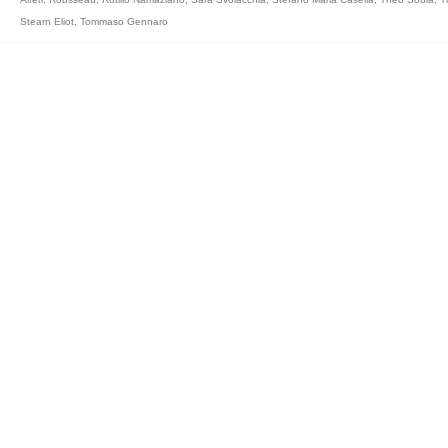
Stearn Eliot
,
Tommaso Gennaro