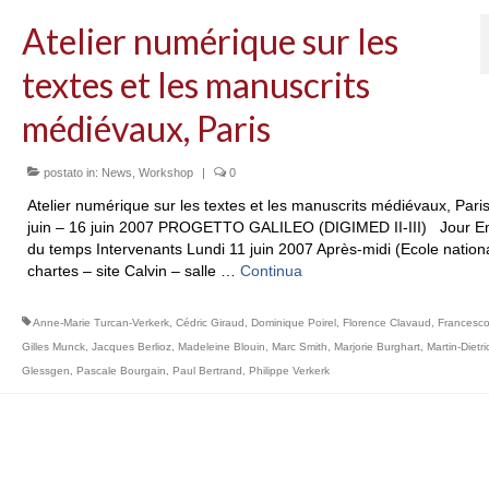
Atelier numérique sur les
textes et les manuscrits
médiévaux, Paris
postato in:
News
,
Workshop
|
0
Atelier numérique sur les textes et les manuscrits médiévaux, Paris
juin – 16 juin 2007 PROGETTO GALILEO (DIGIMED II-III) Jour E
du temps Intervenants Lundi 11 juin 2007 Après-midi (Ecole nation
chartes – site Calvin – salle …
Continua
Anne-Marie Turcan-Verkerk
,
Cédric Giraud
,
Dominique Poirel
,
Florence Clavaud
,
Francesco
Gilles Munck
,
Jacques Berlioz
,
Madeleine Blouin
,
Marc Smith
,
Marjorie Burghart
,
Martin-Dietri
Glessgen
,
Pascale Bourgain
,
Paul Bertrand
,
Philippe Verkerk