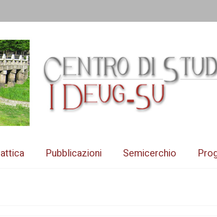
attica
Pubblicazioni
Semicerchio
Prog