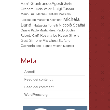
Gianfranco Agosti
Macrì
Jorie
Luigi Tassoni
Lucia Valori
Graham
Mario Luzi
Martha Canfield
Massimo
Michela
Bacigalupo
Massimo Scorsone
Landi
Niccolò Scaffai
Natascia Tonelli
Orazio
Paolo Scotini
Paolo Mastandrea
Rosaria Lo Russo
Roberto Carifi
Simone
Simone Marchesi
Stefano
Giusti
Garzonio
Ted Hughes
Valerio Magrelli
Meta
Accedi
Feed dei contenuti
Feed dei commenti
WordPress.org