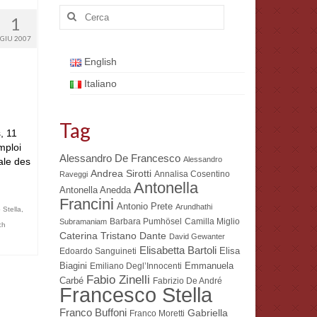
Cerca:
1
GIU 2007
English
Italiano
Tag
, 11
mploi
Alessandro De Francesco
Alessandro
ale des
Andrea Sirotti
Annalisa Cosentino
Raveggi
Antonella
Antonella Anedda
Francini
Antonio Prete
Arundhathi
 Stella
,
Barbara Pumhösel
Camilla Miglio
Subramaniam
ch
Dante
Caterina Tristano
David Gewanter
Elisabetta Bartoli
Elisa
Edoardo Sanguineti
Biagini
Emmanuela
Emiliano Degl’Innocenti
Fabio Zinelli
Carbé
Fabrizio De André
Francesco Stella
Franco Buffoni
Gabriella
Franco Moretti