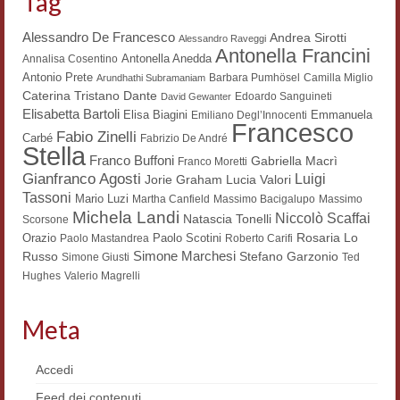
Tag
Workshop DH
Alessandro De Francesco
Andrea Sirotti
Alessandro Raveggi
Antonella Francini
Summer School DH
Antonella Anedda
Annalisa Cosentino
Antonio Prete
Barbara Pumhösel
Camilla Miglio
Arundhathi Subramaniam
ERASMUS/DEMM
Dante
Caterina Tristano
Edoardo Sanguineti
David Gewanter
Elisabetta Bartoli
Elisa Biagini
Emmanuela
Emiliano Degl’Innocenti
Francesco
Storia e forme della canzone
Fabio Zinelli
Carbé
Fabrizio De André
Stella
Franco Buffoni
Gabriella Macrì
Franco Moretti
Pubblicazioni
Gianfranco Agosti
Luigi
Lucia Valori
Jorie Graham
Tassoni
Mario Luzi
Martha Canfield
Massimo Bacigalupo
Massimo
Hagiographica Coreana
Michela Landi
Niccolò Scaffai
Natascia Tonelli
Scorsone
Rosaria Lo
Orazio
Paolo Scotini
Paolo Mastandrea
Koreanische Literatur und Kultur
Roberto Carifi
Simone Marchesi
Russo
Stefano Garzonio
Simone Giusti
Ted
Scrittori latini dell’Europa medioevale
Hughes
Valerio Magrelli
Testi Mediolatini
Meta
Altri volumi
Accedi
Atti di convegno
Feed dei contenuti