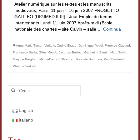
Atelier numérique sur les textes et les manuscrits
Filologia digitale
médiévaux, Paris, 11 juin – 16 juin 2007 PROGETTO
GALILEO (DIGIMED II-III) Jour Emploi du temps
Lexicon
Intervenants Lundi 11 juin 2007 Après-midi (Ecole
nationale des chartes – site Calvin – salle …
Continua
ALIM
Corpus Rhythmorum Musicum
Anne-Marie Turcan-Verkerk
,
Cédric Giraud
,
Dominique Poirel
,
Florence Clavaud
,
Francesco Stella
,
Gilles Munck
,
Jacques Berlioz
,
Madeleine Blouin
,
Marc Smith
,
Lo studium aretino del ‘200
Marjorie Burghart
,
Martin-Dietrich Glessgen
,
Pascale Bourgain
,
Paul Bertrand
,
Philippe Verkerk
DIGIMED
Eurasian Latin Archive
Cerca:
Rammses
LEAD
English
Italiano
Didattica
Master INFOTEXT