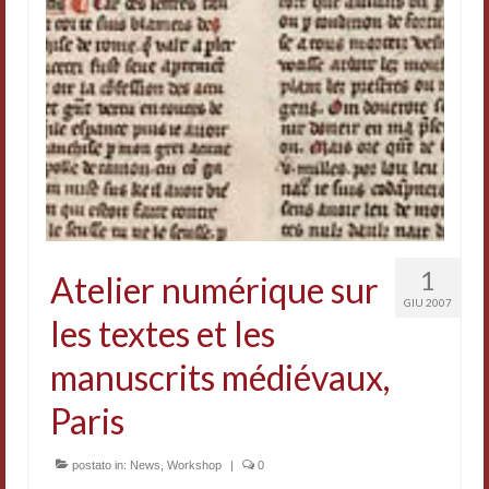
Accordi di cooperazione
Ricerca
Cultura coreana
Koreanische Literatur und Kultur
Hagiographica Coreana
Cultura medioevale
1
Atelier numérique sur
Scrittori Latini dell’Europa Medievale
GIU 2007
les textes et les
Corpus Rhythmorum Musicum
manuscrits médiévaux,
Epistolografia
Paris
Comparatistica
Semicerchio
postato in:
News
,
Workshop
|
0