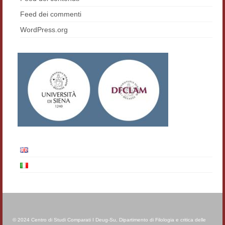
Materiali
Feed dei commenti
WordPress.org
Semicerchio
Presentazione
Numeri
Indice 1986-2008
Sezioni bibliografiche
Saggi e testi online
Poesia inglese postcoloniale
Comitato scientifico
Norme etiche e redazionali
Dépliant e cedola acquisti
© 2024 Centro di Studi Comparati I Deug-Su, Dipartimento di Filologia e critica delle