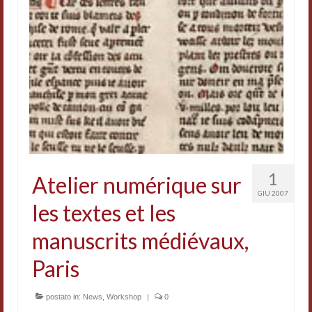
Accordi di cooperazione
Ricerca
Cultura coreana
Koreanische Literatur und Kultur
Hagiographica Coreana
Cultura medioevale
1
Atelier numérique sur
Scrittori Latini dell’Europa Medievale
GIU 2007
les textes et les
Corpus Rhythmorum Musicum
manuscrits médiévaux,
Epistolografia
Paris
Comparatistica
Semicerchio
postato in:
News
,
Workshop
|
0