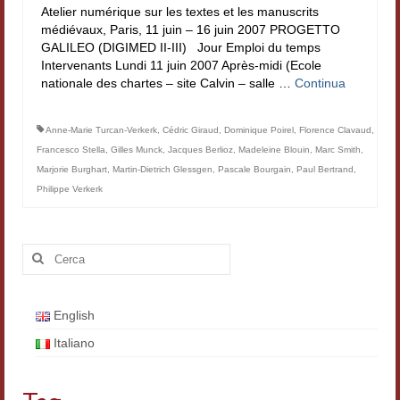
Atelier numérique sur les textes et les manuscrits
Filologia digitale
médiévaux, Paris, 11 juin – 16 juin 2007 PROGETTO
GALILEO (DIGIMED II-III) Jour Emploi du temps
Lexicon
Intervenants Lundi 11 juin 2007 Après-midi (Ecole
nationale des chartes – site Calvin – salle …
Continua
ALIM
Corpus Rhythmorum Musicum
Anne-Marie Turcan-Verkerk
,
Cédric Giraud
,
Dominique Poirel
,
Florence Clavaud
,
Francesco Stella
,
Gilles Munck
,
Jacques Berlioz
,
Madeleine Blouin
,
Marc Smith
,
Lo studium aretino del ‘200
Marjorie Burghart
,
Martin-Dietrich Glessgen
,
Pascale Bourgain
,
Paul Bertrand
,
Philippe Verkerk
DIGIMED
Eurasian Latin Archive
Cerca:
Rammses
LEAD
English
Italiano
Didattica
Master INFOTEXT