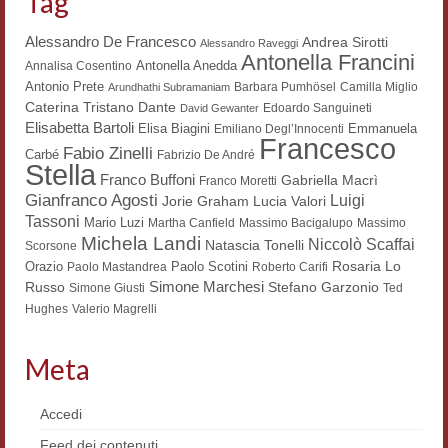
Tag
Workshop DH
Alessandro De Francesco
Andrea Sirotti
Alessandro Raveggi
Antonella Francini
Summer School DH
Antonella Anedda
Annalisa Cosentino
Antonio Prete
Barbara Pumhösel
Camilla Miglio
Arundhathi Subramaniam
ERASMUS/DEMM
Dante
Caterina Tristano
Edoardo Sanguineti
David Gewanter
Elisabetta Bartoli
Elisa Biagini
Emmanuela
Emiliano Degl’Innocenti
Francesco
Storia e forme della canzone
Fabio Zinelli
Carbé
Fabrizio De André
Stella
Franco Buffoni
Gabriella Macrì
Franco Moretti
Pubblicazioni
Gianfranco Agosti
Luigi
Lucia Valori
Jorie Graham
Tassoni
Mario Luzi
Martha Canfield
Massimo Bacigalupo
Massimo
Hagiographica Coreana
Michela Landi
Niccolò Scaffai
Natascia Tonelli
Scorsone
Rosaria Lo
Orazio
Paolo Scotini
Paolo Mastandrea
Koreanische Literatur und Kultur
Roberto Carifi
Simone Marchesi
Russo
Stefano Garzonio
Simone Giusti
Ted
Scrittori latini dell’Europa medioevale
Hughes
Valerio Magrelli
Testi Mediolatini
Meta
Altri volumi
Accedi
Atti di convegno
Feed dei contenuti