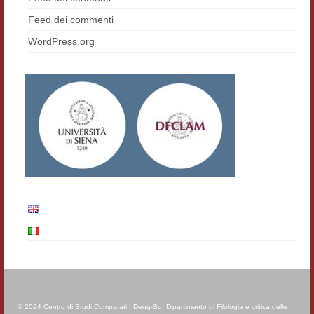
Materiali
Feed dei commenti
WordPress.org
Semicerchio
Presentazione
Numeri
Indice 1986-2008
Sezioni bibliografiche
Saggi e testi online
Poesia inglese postcoloniale
Comitato scientifico
Norme etiche e redazionali
Dépliant e cedola acquisti
© 2024 Centro di Studi Comparati I Deug-Su, Dipartimento di Filologia e critica delle