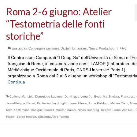
Roma 2-6 giugno: Atelier
“Testometria delle fonti
storiche”
postato in:
Convegni e seminari
,
Digital Humanities
,
News
,
Workshop
|
0
Il Centro studi Comparati “I Deug-Su” dell’Università di Siena e l’Éc
française di Rome, in collaborazione con il LAMOP (Laboratoire de
Médiévistique Occidentale di Paris, CNRS-Université Paris 1),
organizzano a Roma dal 2 al 6 giugno un workshop di “Testometri
Continua
Corinne Manchio
,
Dominique Lapierre
,
Dominique Longrée
,
Evgeniya Shelina
,
Francesco S
Jean-Philippe Genet
,
Kimberley Joy Knight
,
Laura Albiero
,
Luca Polidoro
,
Marina Giani
,
Maur
Mike Kestemont
,
Monique Goullet
,
Mourad Aouini
,
Ninon Dubourg
,
Renske Laura Van Nie
,
S
Fialon
,
Serge Heiden
,
Susanna Allés Torrent