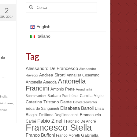
Cerca:
2
GIU 2014
English
Italiano
Tag
ole
Alessandro De Francesco
Alessandro
Andrea Sirotti
Annalisa Cosentino
a …
Raveggi
Antonella
Antonella Anedda
Francini
Antonio Prete
Arundhathi
Barbara Pumhösel
Camilla Miglio
Subramaniam
tella
,
Dante
Caterina Tristano
David Gewanter
izio Lana
,
Elisabetta Bartoli
Elisa
Edoardo Sanguineti
abine
Biagini
Emmanuela
Emiliano Degl’Innocenti
Fabio Zinelli
Carbé
Fabrizio De André
Francesco Stella
Franco Buffoni
Gabriella
Franco Moretti