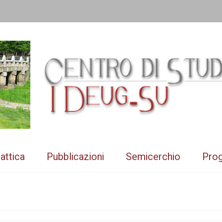
attica
Pubblicazioni
Semicerchio
Prog