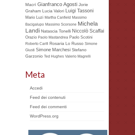
Gianfranco Agosti
Macrì
Jorie
Luigi Tassoni
Lucia Valori
Graham
Mario Luzi
Martha Canfield
Massimo
Michela
Bacigalupo
Massimo Scorsone
Landi
Niccolò Scaffai
Natascia Tonelli
Orazio
Paolo Scotini
Paolo Mastandrea
Rosaria Lo Russo
Roberto Carifi
Simone
Simone Marchesi
Stefano
Giusti
Garzonio
Ted Hughes
Valerio Magrelli
Meta
Accedi
Feed dei contenuti
Feed dei commenti
WordPress.org