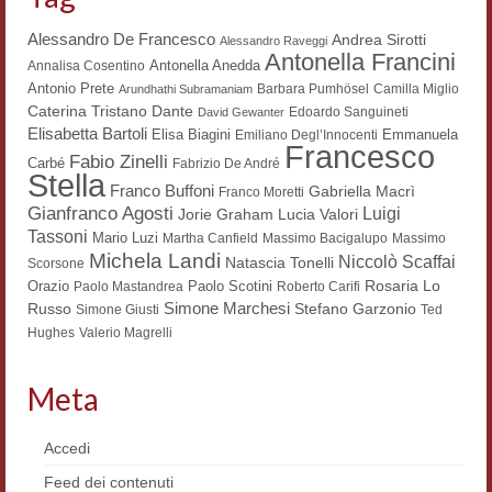
Workshop DH
Alessandro De Francesco
Andrea Sirotti
Alessandro Raveggi
Antonella Francini
Antonella Anedda
Annalisa Cosentino
Summer School DH
Antonio Prete
Barbara Pumhösel
Camilla Miglio
Arundhathi Subramaniam
Dante
Caterina Tristano
Edoardo Sanguineti
ERASMUS/DEMM
David Gewanter
Elisabetta Bartoli
Elisa Biagini
Emmanuela
Emiliano Degl’Innocenti
Francesco
Storia e forme della canzone
Fabio Zinelli
Carbé
Fabrizio De André
Stella
Franco Buffoni
Gabriella Macrì
Franco Moretti
Pubblicazioni
Gianfranco Agosti
Luigi
Lucia Valori
Jorie Graham
Tassoni
Mario Luzi
Martha Canfield
Massimo Bacigalupo
Massimo
Hagiographica Coreana
Michela Landi
Niccolò Scaffai
Natascia Tonelli
Scorsone
Rosaria Lo
Orazio
Paolo Scotini
Paolo Mastandrea
Roberto Carifi
Koreanische Literatur und Kultur
Simone Marchesi
Russo
Stefano Garzonio
Simone Giusti
Ted
Hughes
Valerio Magrelli
Scrittori latini dell’Europa medioevale
Testi Mediolatini
Meta
Altri volumi
Accedi
Atti di convegno
Feed dei contenuti