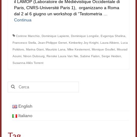
il LAMOP (Laboratoire de Médiévistique Occidentale di
Filologia digitale
Paris, CNRS-Université Paris 1), organizzano a Roma
dal 2 al 6 giugno un workshop di “Testometria …
Lexicon
Continua
ALIM
Corinne Manchio
,
Dominique Lapierre
,
Dominique Longrée
,
Evgeniya Shelina
,
Francesco Stella
Corpus Rhythmorum Musicum
,
Jean-Philippe Genet
,
Kimberley Joy Knight
,
Laura Albiero
,
Luca
Polidoro
,
Marina Giani
,
Maurizio Lana
,
Mike Kestemont
,
Monique Goullet
,
Mourad
Lo studium aretino del ‘200
Aouini
,
Ninon Dubourg
,
Renske Laura Van Nie
,
Sabine Fialon
,
Serge Heiden
,
Susanna Allés Torrent
DIGIMED
Eurasian Latin Archive
Cerca:
Rammses
English
LEAD
Italiano
Didattica
Master INFOTEXT
Tag