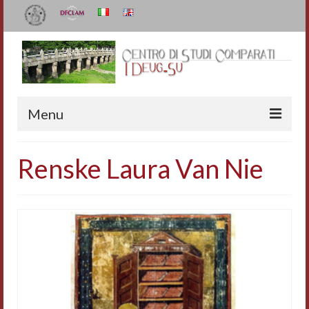
Menu
Il Centro
Renske Laura Van Nie
Organizzazione e contatti
Staff
I Deug-Su
Statuto
Relazioni sulle attività