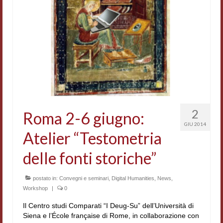
Accordi di cooperazione
Ricerca
Cultura coreana
Koreanische Literatur und Kultur
Hagiographica Coreana
Cultura medioevale
2
Roma 2-6 giugno:
GIU 2014
Scrittori Latini dell’Europa Medievale
Atelier “Testometria
Corpus Rhythmorum Musicum
delle fonti storiche”
Epistolografia
postato in:
Convegni e seminari
,
Digital Humanities
,
News
,
Workshop
|
0
Comparatistica
Il Centro studi Comparati “I Deug-Su” dell’Università di
Semicerchio
Siena e l’École française di Rome, in collaborazione con