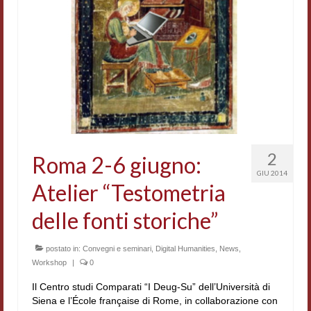
Accordi di cooperazione
Ricerca
Cultura coreana
Koreanische Literatur und Kultur
Hagiographica Coreana
Cultura medioevale
2
Roma 2-6 giugno:
GIU 2014
Scrittori Latini dell’Europa Medievale
Atelier “Testometria
Corpus Rhythmorum Musicum
delle fonti storiche”
Epistolografia
postato in:
Convegni e seminari
,
Digital Humanities
,
News
,
Workshop
|
0
Comparatistica
Il Centro studi Comparati “I Deug-Su” dell’Università di
Semicerchio
Siena e l’École française di Rome, in collaborazione con