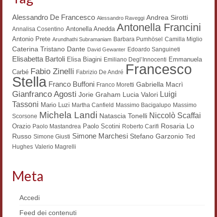
Workshop DH
Alessandro De Francesco
Andrea Sirotti
Alessandro Raveggi
Antonella Francini
Antonella Anedda
Annalisa Cosentino
Summer School DH
Antonio Prete
Barbara Pumhösel
Camilla Miglio
Arundhathi Subramaniam
Dante
Caterina Tristano
Edoardo Sanguineti
ERASMUS/DEMM
David Gewanter
Elisabetta Bartoli
Elisa Biagini
Emmanuela
Emiliano Degl’Innocenti
Francesco
Storia e forme della canzone
Fabio Zinelli
Carbé
Fabrizio De André
Stella
Franco Buffoni
Gabriella Macrì
Franco Moretti
Pubblicazioni
Gianfranco Agosti
Luigi
Lucia Valori
Jorie Graham
Tassoni
Mario Luzi
Martha Canfield
Massimo Bacigalupo
Massimo
Hagiographica Coreana
Michela Landi
Niccolò Scaffai
Natascia Tonelli
Scorsone
Rosaria Lo
Orazio
Paolo Scotini
Paolo Mastandrea
Roberto Carifi
Koreanische Literatur und Kultur
Simone Marchesi
Russo
Stefano Garzonio
Simone Giusti
Ted
Hughes
Valerio Magrelli
Scrittori latini dell’Europa medioevale
Testi Mediolatini
Meta
Altri volumi
Accedi
Atti di convegno
Feed dei contenuti