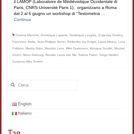
il LAMOP (Laboratoire de Médiévistique Occidentale di
Filologia digitale
Paris, CNRS-Université Paris 1), organizzano a Roma
dal 2 al 6 giugno un workshop di “Testometria …
Lexicon
Continua
ALIM
Corinne Manchio
,
Dominique Lapierre
,
Dominique Longrée
,
Evgeniya Shelina
,
Francesco Stella
Corpus Rhythmorum Musicum
,
Jean-Philippe Genet
,
Kimberley Joy Knight
,
Laura Albiero
,
Luca
Polidoro
,
Marina Giani
,
Maurizio Lana
,
Mike Kestemont
,
Monique Goullet
,
Mourad
Lo studium aretino del ‘200
Aouini
,
Ninon Dubourg
,
Renske Laura Van Nie
,
Sabine Fialon
,
Serge Heiden
,
Susanna Allés Torrent
DIGIMED
Eurasian Latin Archive
Cerca:
Rammses
English
LEAD
Italiano
Didattica
Master INFOTEXT
Tag