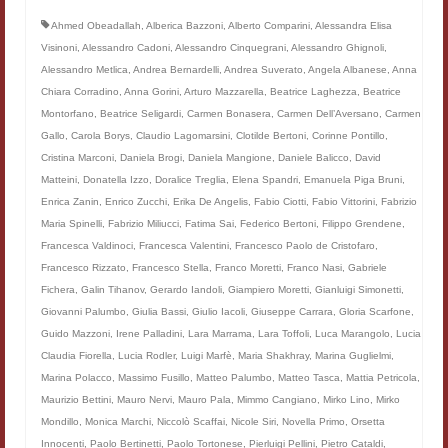
Filologia digitale
Ahmed Obeadallah
,
Alberica Bazzoni
,
Alberto Comparini
,
Alessandra Elisa
Visinoni
,
Alessandro Cadoni
,
Alessandro Cinquegrani
,
Alessandro Ghignoli
,
Lexicon
Alessandro Metlica
,
Andrea Bernardelli
,
Andrea Suverato
,
Angela Albanese
,
Anna
Chiara Corradino
,
Anna Gorini
,
Arturo Mazzarella
,
Beatrice Laghezza
,
Beatrice
ALIM
Montorfano
,
Beatrice Seligardi
,
Carmen Bonasera
,
Carmen Dell’Aversano
,
Carmen
Gallo
,
Carola Borys
,
Claudio Lagomarsini
,
Clotilde Bertoni
,
Corinne Pontillo
,
Corpus Rhythmorum Musicum
Cristina Marconi
,
Daniela Brogi
,
Daniela Mangione
,
Daniele Balicco
,
David
Matteini
,
Donatella Izzo
,
Doralice Treglia
,
Elena Spandri
,
Emanuela Piga Bruni
,
Lo studium aretino del ‘200
Enrica Zanin
,
Enrico Zucchi
,
Erika De Angelis
,
Fabio Ciotti
,
Fabio Vittorini
,
Fabrizio
DIGIMED
Maria Spinelli
,
Fabrizio Miliucci
,
Fatima Sai
,
Federico Bertoni
,
Filippo Grendene
,
Francesca Valdinoci
,
Francesca Valentini
,
Francesco Paolo de Cristofaro
,
Eurasian Latin Archive
Francesco Rizzato
,
Francesco Stella
,
Franco Moretti
,
Franco Nasi
,
Gabriele
Fichera
,
Galin Tihanov
,
Gerardo Iandoli
,
Giampiero Moretti
,
Gianluigi Simonetti
,
Rammses
Giovanni Palumbo
,
Giulia Bassi
,
Giulio Iacoli
,
Giuseppe Carrara
,
Gloria Scarfone
,
Guido Mazzoni
,
Irene Palladini
,
Lara Marrama
,
Lara Toffoli
,
Luca Marangolo
,
Lucia
LEAD
Claudia Fiorella
,
Lucia Rodler
,
Luigi Marfè
,
Maria Shakhray
,
Marina Guglielmi
,
Marina Polacco
,
Massimo Fusillo
,
Matteo Palumbo
,
Matteo Tasca
,
Mattia Petricola
,
Didattica
Maurizio Bettini
,
Mauro Nervi
,
Mauro Pala
,
Mimmo Cangiano
,
Mirko Lino
,
Mirko
Mondillo
,
Monica Marchi
,
Niccolò Scaffai
,
Nicole Siri
,
Novella Primo
,
Orsetta
Master INFOTEXT
Innocenti
,
Paolo Bertinetti
,
Paolo Tortonese
,
Pierluigi Pellini
,
Pietro Cataldi
,