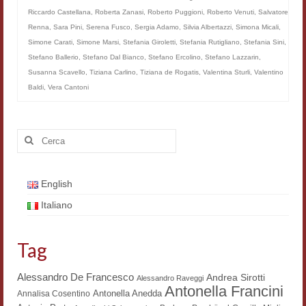
Riccardo Castellana
,
Roberta Zanasi
,
Roberto Puggioni
,
Roberto Venuti
,
Salvatore
Workshop DH
Renna
,
Sara Pini
,
Serena Fusco
,
Sergia Adamo
,
Silvia Albertazzi
,
Simona Micali
,
Summer School DH
Simone Carati
,
Simone Marsi
,
Stefania Giroletti
,
Stefania Rutigliano
,
Stefania Sini
,
Stefano Ballerio
,
Stefano Dal Bianco
,
Stefano Ercolino
,
Stefano Lazzarin
,
ERASMUS/DEMM
Susanna Scavello
,
Tiziana Carlino
,
Tiziana de Rogatis
,
Valentina Sturli
,
Valentino
Baldi
,
Vera Cantoni
Storia e forme della canzone
Pubblicazioni
Cerca:
Hagiographica Coreana
Koreanische Literatur und Kultur
English
Italiano
Scrittori latini dell’Europa medioevale
Testi Mediolatini
Tag
Altri volumi
Alessandro De Francesco
Andrea Sirotti
Alessandro Raveggi
Antonella Francini
Antonella Anedda
Annalisa Cosentino
Atti di convegno