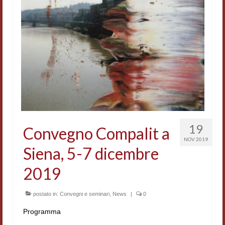
Accordi di cooperazione
Ricerca
Cultura coreana
Koreanische Literatur und Kultur
Hagiographica Coreana
Cultura medioevale
19
Convegno Compalit a
Scrittori Latini dell’Europa Medievale
NOV 2019
Siena, 5-7 dicembre
Corpus Rhythmorum Musicum
2019
Epistolografia
Comparatistica
postato in:
Convegni e seminari
,
News
|
0
Programma
Semicerchio