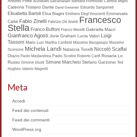
Antonio Prete
Barbara Pumhösel
Camilla Miglio
Arundhathi Subramaniam
Dante
Caterina Tristano
Materiali
Edoardo Sanguineti
David Gewanter
Elisabetta Bartoli
Elisa Biagini
Emmanuela
Emiliano Degl’Innocenti
Francesco
Semicerchio
Fabio Zinelli
Carbé
Fabrizio De André
Stella
Franco Buffoni
Gabriella Macrì
Franco Moretti
Presentazione
Gianfranco Agosti
Luigi
Lucia Valori
Jorie Graham
Tassoni
Mario Luzi
Martha Canfield
Massimo Bacigalupo
Massimo
Numeri
Michela Landi
Niccolò Scaffai
Natascia Tonelli
Scorsone
Rosaria Lo
Orazio
Paolo Scotini
Paolo Mastandrea
Roberto Carifi
Indice 1986-2008
Simone Marchesi
Russo
Stefano Garzonio
Simone Giusti
Ted
Hughes
Valerio Magrelli
Sezioni bibliografiche
Saggi e testi online
Meta
Poesia inglese postcoloniale
Accedi
Comitato scientifico
Feed dei contenuti
Feed dei commenti
Norme etiche e redazionali
WordPress.org
Dépliant e cedola acquisti