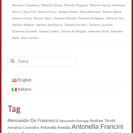
Riccardo Castellana
,
Roberta Zanasi
,
Roberto Puggioni
,
Roberto Venuti
,
Salvatore
Workshop DH
Renna
,
Sara Pini
,
Serena Fusco
,
Sergia Adamo
,
Silvia Albertazzi
,
Simona Micali
,
Summer School DH
Simone Carati
,
Simone Marsi
,
Stefania Giroletti
,
Stefania Rutigliano
,
Stefania Sini
,
Stefano Ballerio
,
Stefano Dal Bianco
,
Stefano Ercolino
,
Stefano Lazzarin
,
ERASMUS/DEMM
Susanna Scavello
,
Tiziana Carlino
,
Tiziana de Rogatis
,
Valentina Sturli
,
Valentino
Baldi
,
Vera Cantoni
Storia e forme della canzone
Pubblicazioni
Cerca:
Hagiographica Coreana
Koreanische Literatur und Kultur
English
Italiano
Scrittori latini dell’Europa medioevale
Testi Mediolatini
Tag
Altri volumi
Alessandro De Francesco
Andrea Sirotti
Alessandro Raveggi
Antonella Francini
Antonella Anedda
Annalisa Cosentino
Atti di convegno