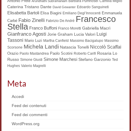
Antonio Prete
Barbara Pumhösel
Camilla Miglio
Arundhathi Subramaniam
Dante
Caterina Tristano
Materiali
Edoardo Sanguineti
David Gewanter
Elisabetta Bartoli
Elisa Biagini
Emmanuela
Emiliano Degl’Innocenti
Francesco
Semicerchio
Fabio Zinelli
Carbé
Fabrizio De André
Stella
Franco Buffoni
Gabriella Macrì
Franco Moretti
Presentazione
Gianfranco Agosti
Luigi
Lucia Valori
Jorie Graham
Tassoni
Mario Luzi
Martha Canfield
Massimo Bacigalupo
Massimo
Numeri
Michela Landi
Niccolò Scaffai
Natascia Tonelli
Scorsone
Rosaria Lo
Orazio
Paolo Scotini
Paolo Mastandrea
Roberto Carifi
Indice 1986-2008
Simone Marchesi
Russo
Stefano Garzonio
Simone Giusti
Ted
Hughes
Valerio Magrelli
Sezioni bibliografiche
Saggi e testi online
Meta
Poesia inglese postcoloniale
Accedi
Comitato scientifico
Feed dei contenuti
Feed dei commenti
Norme etiche e redazionali
WordPress.org
Dépliant e cedola acquisti