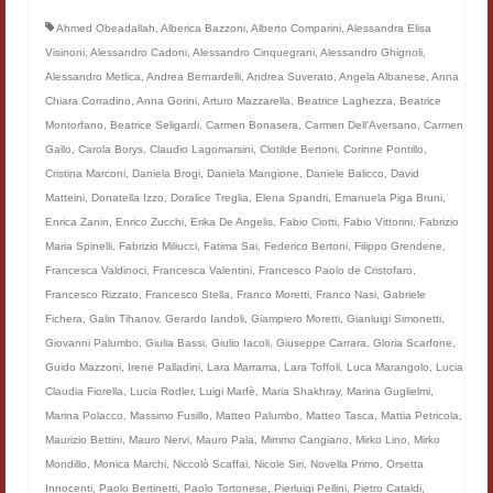
Filologia digitale
Ahmed Obeadallah
,
Alberica Bazzoni
,
Alberto Comparini
,
Alessandra Elisa
Visinoni
,
Alessandro Cadoni
,
Alessandro Cinquegrani
,
Alessandro Ghignoli
,
Lexicon
Alessandro Metlica
,
Andrea Bernardelli
,
Andrea Suverato
,
Angela Albanese
,
Anna
Chiara Corradino
,
Anna Gorini
,
Arturo Mazzarella
,
Beatrice Laghezza
,
Beatrice
ALIM
Montorfano
,
Beatrice Seligardi
,
Carmen Bonasera
,
Carmen Dell’Aversano
,
Carmen
Gallo
,
Carola Borys
,
Claudio Lagomarsini
,
Clotilde Bertoni
,
Corinne Pontillo
,
Corpus Rhythmorum Musicum
Cristina Marconi
,
Daniela Brogi
,
Daniela Mangione
,
Daniele Balicco
,
David
Matteini
,
Donatella Izzo
,
Doralice Treglia
,
Elena Spandri
,
Emanuela Piga Bruni
,
Lo studium aretino del ‘200
Enrica Zanin
,
Enrico Zucchi
,
Erika De Angelis
,
Fabio Ciotti
,
Fabio Vittorini
,
Fabrizio
DIGIMED
Maria Spinelli
,
Fabrizio Miliucci
,
Fatima Sai
,
Federico Bertoni
,
Filippo Grendene
,
Francesca Valdinoci
,
Francesca Valentini
,
Francesco Paolo de Cristofaro
,
Eurasian Latin Archive
Francesco Rizzato
,
Francesco Stella
,
Franco Moretti
,
Franco Nasi
,
Gabriele
Fichera
,
Galin Tihanov
,
Gerardo Iandoli
,
Giampiero Moretti
,
Gianluigi Simonetti
,
Rammses
Giovanni Palumbo
,
Giulia Bassi
,
Giulio Iacoli
,
Giuseppe Carrara
,
Gloria Scarfone
,
Guido Mazzoni
,
Irene Palladini
,
Lara Marrama
,
Lara Toffoli
,
Luca Marangolo
,
Lucia
LEAD
Claudia Fiorella
,
Lucia Rodler
,
Luigi Marfè
,
Maria Shakhray
,
Marina Guglielmi
,
Marina Polacco
,
Massimo Fusillo
,
Matteo Palumbo
,
Matteo Tasca
,
Mattia Petricola
,
Didattica
Maurizio Bettini
,
Mauro Nervi
,
Mauro Pala
,
Mimmo Cangiano
,
Mirko Lino
,
Mirko
Mondillo
,
Monica Marchi
,
Niccolò Scaffai
,
Nicole Siri
,
Novella Primo
,
Orsetta
Master INFOTEXT
Innocenti
,
Paolo Bertinetti
,
Paolo Tortonese
,
Pierluigi Pellini
,
Pietro Cataldi
,