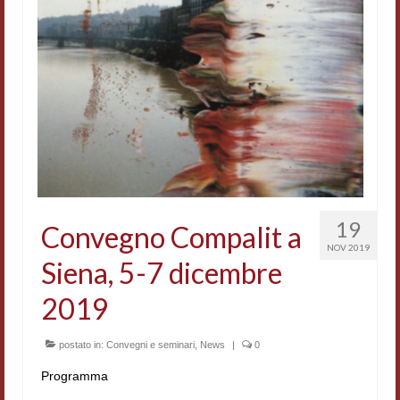
Accordi di cooperazione
Ricerca
Cultura coreana
Koreanische Literatur und Kultur
Hagiographica Coreana
Cultura medioevale
19
Convegno Compalit a
Scrittori Latini dell’Europa Medievale
NOV 2019
Siena, 5-7 dicembre
Corpus Rhythmorum Musicum
2019
Epistolografia
Comparatistica
postato in:
Convegni e seminari
,
News
|
0
Programma
Semicerchio