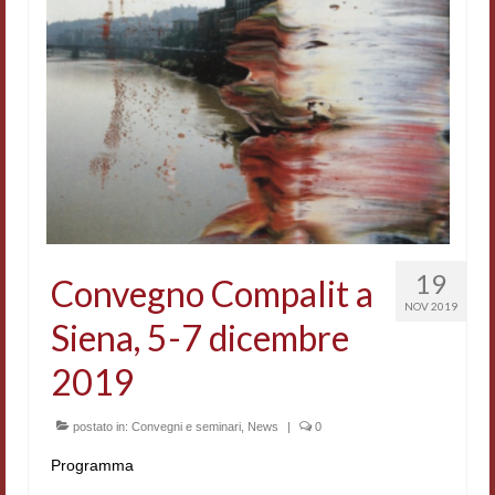
Accordi di cooperazione
Ricerca
Cultura coreana
Koreanische Literatur und Kultur
Hagiographica Coreana
Cultura medioevale
19
Convegno Compalit a
Scrittori Latini dell’Europa Medievale
NOV 2019
Siena, 5-7 dicembre
Corpus Rhythmorum Musicum
2019
Epistolografia
Comparatistica
postato in:
Convegni e seminari
,
News
|
0
Programma
Semicerchio