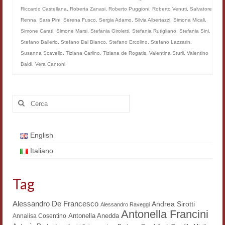
Riccardo Castellana
,
Roberta Zanasi
,
Roberto Puggioni
,
Roberto Venuti
,
Salvatore
Workshop DH
Renna
,
Sara Pini
,
Serena Fusco
,
Sergia Adamo
,
Silvia Albertazzi
,
Simona Micali
,
Summer School DH
Simone Carati
,
Simone Marsi
,
Stefania Giroletti
,
Stefania Rutigliano
,
Stefania Sini
,
Stefano Ballerio
,
Stefano Dal Bianco
,
Stefano Ercolino
,
Stefano Lazzarin
,
ERASMUS/DEMM
Susanna Scavello
,
Tiziana Carlino
,
Tiziana de Rogatis
,
Valentina Sturli
,
Valentino
Baldi
,
Vera Cantoni
Storia e forme della canzone
Pubblicazioni
Cerca:
Hagiographica Coreana
Koreanische Literatur und Kultur
English
Italiano
Scrittori latini dell’Europa medioevale
Testi Mediolatini
Tag
Altri volumi
Alessandro De Francesco
Andrea Sirotti
Alessandro Raveggi
Antonella Francini
Antonella Anedda
Annalisa Cosentino
Atti di convegno