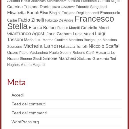
Antonio Prete
Barbara Pumhösel
Camilla Miglio
Arundhathi Subramaniam
Dante
Caterina Tristano
Materiali
Edoardo Sanguineti
David Gewanter
Elisabetta Bartoli
Elisa Biagini
Emmanuela
Emiliano Degl’Innocenti
Francesco
Semicerchio
Fabio Zinelli
Carbé
Fabrizio De André
Stella
Franco Buffoni
Gabriella Macrì
Franco Moretti
Presentazione
Gianfranco Agosti
Luigi
Lucia Valori
Jorie Graham
Tassoni
Mario Luzi
Martha Canfield
Massimo Bacigalupo
Massimo
Numeri
Michela Landi
Niccolò Scaffai
Natascia Tonelli
Scorsone
Rosaria Lo
Orazio
Paolo Scotini
Paolo Mastandrea
Roberto Carifi
Indice 1986-2008
Simone Marchesi
Russo
Stefano Garzonio
Simone Giusti
Ted
Hughes
Valerio Magrelli
Sezioni bibliografiche
Saggi e testi online
Meta
Poesia inglese postcoloniale
Accedi
Comitato scientifico
Feed dei contenuti
Feed dei commenti
Norme etiche e redazionali
WordPress.org
Dépliant e cedola acquisti