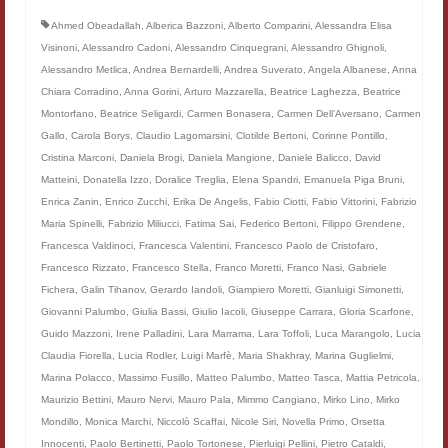
Filologia digitale
Ahmed Obeadallah
,
Alberica Bazzoni
,
Alberto Comparini
,
Alessandra Elisa
Visinoni
,
Alessandro Cadoni
,
Alessandro Cinquegrani
,
Alessandro Ghignoli
,
Lexicon
Alessandro Metlica
,
Andrea Bernardelli
,
Andrea Suverato
,
Angela Albanese
,
Anna
Chiara Corradino
,
Anna Gorini
,
Arturo Mazzarella
,
Beatrice Laghezza
,
Beatrice
ALIM
Montorfano
,
Beatrice Seligardi
,
Carmen Bonasera
,
Carmen Dell’Aversano
,
Carmen
Gallo
,
Carola Borys
,
Claudio Lagomarsini
,
Clotilde Bertoni
,
Corinne Pontillo
,
Corpus Rhythmorum Musicum
Cristina Marconi
,
Daniela Brogi
,
Daniela Mangione
,
Daniele Balicco
,
David
Matteini
,
Donatella Izzo
,
Doralice Treglia
,
Elena Spandri
,
Emanuela Piga Bruni
,
Lo studium aretino del ‘200
Enrica Zanin
,
Enrico Zucchi
,
Erika De Angelis
,
Fabio Ciotti
,
Fabio Vittorini
,
Fabrizio
DIGIMED
Maria Spinelli
,
Fabrizio Miliucci
,
Fatima Sai
,
Federico Bertoni
,
Filippo Grendene
,
Francesca Valdinoci
,
Francesca Valentini
,
Francesco Paolo de Cristofaro
,
Eurasian Latin Archive
Francesco Rizzato
,
Francesco Stella
,
Franco Moretti
,
Franco Nasi
,
Gabriele
Fichera
,
Galin Tihanov
,
Gerardo Iandoli
,
Giampiero Moretti
,
Gianluigi Simonetti
,
Rammses
Giovanni Palumbo
,
Giulia Bassi
,
Giulio Iacoli
,
Giuseppe Carrara
,
Gloria Scarfone
,
Guido Mazzoni
,
Irene Palladini
,
Lara Marrama
,
Lara Toffoli
,
Luca Marangolo
,
Lucia
LEAD
Claudia Fiorella
,
Lucia Rodler
,
Luigi Marfè
,
Maria Shakhray
,
Marina Guglielmi
,
Marina Polacco
,
Massimo Fusillo
,
Matteo Palumbo
,
Matteo Tasca
,
Mattia Petricola
,
Didattica
Maurizio Bettini
,
Mauro Nervi
,
Mauro Pala
,
Mimmo Cangiano
,
Mirko Lino
,
Mirko
Mondillo
,
Monica Marchi
,
Niccolò Scaffai
,
Nicole Siri
,
Novella Primo
,
Orsetta
Master INFOTEXT
Innocenti
,
Paolo Bertinetti
,
Paolo Tortonese
,
Pierluigi Pellini
,
Pietro Cataldi
,