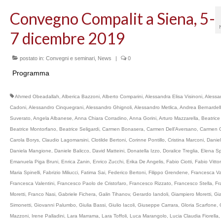
Convegno Compalit a Siena, 5-
7 dicembre 2019
postato in:
Convegni e seminari
,
News
|
0
Programma
Ahmed Obeadallah
,
Alberica Bazzoni
,
Alberto Comparini
,
Alessandra Elisa Visinoni
,
Alessa
Cadoni
,
Alessandro Cinquegrani
,
Alessandro Ghignoli
,
Alessandro Metlica
,
Andrea Bernardell
Suverato
,
Angela Albanese
,
Anna Chiara Corradino
,
Anna Gorini
,
Arturo Mazzarella
,
Beatric
Beatrice Montorfano
,
Beatrice Seligardi
,
Carmen Bonasera
,
Carmen Dell’Aversano
,
Carmen G
Carola Borys
,
Claudio Lagomarsini
,
Clotilde Bertoni
,
Corinne Pontillo
,
Cristina Marconi
,
Daniel
Daniela Mangione
,
Daniele Balicco
,
David Matteini
,
Donatella Izzo
,
Doralice Treglia
,
Elena Sp
Emanuela Piga Bruni
,
Enrica Zanin
,
Enrico Zucchi
,
Erika De Angelis
,
Fabio Ciotti
,
Fabio Vittor
Maria Spinelli
,
Fabrizio Miliucci
,
Fatima Sai
,
Federico Bertoni
,
Filippo Grendene
,
Francesca Va
Francesca Valentini
,
Francesco Paolo de Cristofaro
,
Francesco Rizzato
,
Francesco Stella
,
Fr
Moretti
,
Franco Nasi
,
Gabriele Fichera
,
Galin Tihanov
,
Gerardo Iandoli
,
Giampiero Moretti
,
Gia
Simonetti
,
Giovanni Palumbo
,
Giulia Bassi
,
Giulio Iacoli
,
Giuseppe Carrara
,
Gloria Scarfone
,
Mazzoni
,
Irene Palladini
,
Lara Marrama
,
Lara Toffoli
,
Luca Marangolo
,
Lucia Claudia Fiorella