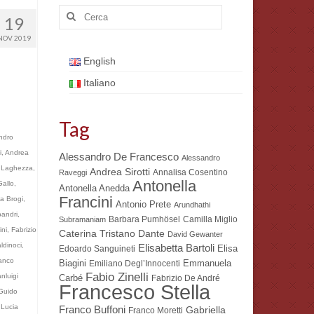
Cerca:
19
NOV 2019
English
Italiano
Tag
ndro
i
,
Andrea
Alessandro De Francesco
Alessandro
e Laghezza
,
Andrea Sirotti
Annalisa Cosentino
Raveggi
Antonella
allo
,
Antonella Anedda
Francini
a Brogi
,
Antonio Prete
Arundhathi
andri
,
Barbara Pumhösel
Camilla Miglio
Subramaniam
ini
,
Fabrizio
Dante
Caterina Tristano
David Gewanter
ldinoci
,
Elisabetta Bartoli
Elisa
Edoardo Sanguineti
anco
Biagini
Emmanuela
Emiliano Degl’Innocenti
Fabio Zinelli
nluigi
Carbé
Fabrizio De André
Francesco Stella
Guido
,
Lucia
Franco Buffoni
Gabriella
Franco Moretti