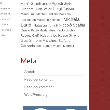
Gianfranco Agosti
eo
Macrì
Jorie
Luigi Tassoni
angiano
,
Lucia Valori
Graham
Innocenti
,
Mario Luzi
Martha Canfield
Massimo
Michela
a Zanasi
,
Bacigalupo
Massimo Scorsone
Landi
o
,
Silvia
Niccolò Scaffai
Natascia Tonelli
o
,
Stefania
Orazio
Paolo Scotini
Paolo Mastandrea
Rosaria Lo Russo
vello
,
Roberto Carifi
Simone
Simone Marchesi
Stefano
Giusti
Garzonio
Ted Hughes
Valerio Magrelli
Meta
Accedi
Feed dei contenuti
Feed dei commenti
WordPress.org