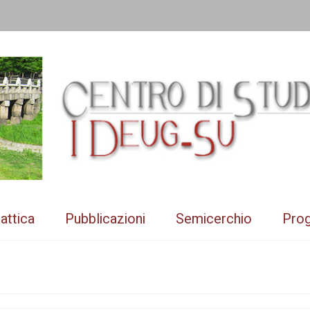
attica
Pubblicazioni
Semicerchio
Prog