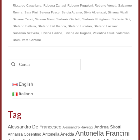
Riccardo Castellana
,
Roberta Zanasi
,
Roberto Puggioni
,
Roberto Venuti
,
Salvatore
Workshop DH
Renna
,
Sara Pini
,
Serena Fusco
,
Sergia Adamo
,
Silvia Albertazzi
,
Simona Micali
,
Summer School DH
Simone Carati
,
Simone Marsi
,
Stefania Giroletti
,
Stefania Rutigliano
,
Stefania Sini
,
Stefano Ballerio
,
Stefano Dal Bianco
,
Stefano Ercolino
,
Stefano Lazzarin
,
ERASMUS/DEMM
Susanna Scavello
,
Tiziana Carlino
,
Tiziana de Rogatis
,
Valentina Sturli
,
Valentino
Baldi
,
Vera Cantoni
Storia e forme della canzone
Pubblicazioni
Cerca:
Hagiographica Coreana
Koreanische Literatur und Kultur
English
Italiano
Scrittori latini dell’Europa medioevale
Testi Mediolatini
Tag
Altri volumi
Alessandro De Francesco
Andrea Sirotti
Alessandro Raveggi
Antonella Francini
Antonella Anedda
Annalisa Cosentino
Atti di convegno