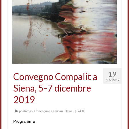
Accordi di cooperazione
Ricerca
Cultura coreana
Koreanische Literatur und Kultur
Hagiographica Coreana
Cultura medioevale
19
Convegno Compalit a
Scrittori Latini dell’Europa Medievale
NOV 2019
Siena, 5-7 dicembre
Corpus Rhythmorum Musicum
2019
Epistolografia
Comparatistica
postato in:
Convegni e seminari
,
News
|
0
Programma
Semicerchio