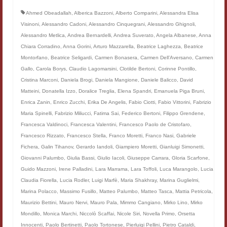
Filologia digitale
Ahmed Obeadallah
,
Alberica Bazzoni
,
Alberto Comparini
,
Alessandra Elisa
Visinoni
,
Alessandro Cadoni
,
Alessandro Cinquegrani
,
Alessandro Ghignoli
,
Lexicon
Alessandro Metlica
,
Andrea Bernardelli
,
Andrea Suverato
,
Angela Albanese
,
Anna
Chiara Corradino
,
Anna Gorini
,
Arturo Mazzarella
,
Beatrice Laghezza
,
Beatrice
ALIM
Montorfano
,
Beatrice Seligardi
,
Carmen Bonasera
,
Carmen Dell’Aversano
,
Carmen
Gallo
,
Carola Borys
,
Claudio Lagomarsini
,
Clotilde Bertoni
,
Corinne Pontillo
,
Corpus Rhythmorum Musicum
Cristina Marconi
,
Daniela Brogi
,
Daniela Mangione
,
Daniele Balicco
,
David
Matteini
,
Donatella Izzo
,
Doralice Treglia
,
Elena Spandri
,
Emanuela Piga Bruni
,
Lo studium aretino del ‘200
Enrica Zanin
,
Enrico Zucchi
,
Erika De Angelis
,
Fabio Ciotti
,
Fabio Vittorini
,
Fabrizio
DIGIMED
Maria Spinelli
,
Fabrizio Miliucci
,
Fatima Sai
,
Federico Bertoni
,
Filippo Grendene
,
Francesca Valdinoci
,
Francesca Valentini
,
Francesco Paolo de Cristofaro
,
Eurasian Latin Archive
Francesco Rizzato
,
Francesco Stella
,
Franco Moretti
,
Franco Nasi
,
Gabriele
Fichera
,
Galin Tihanov
,
Gerardo Iandoli
,
Giampiero Moretti
,
Gianluigi Simonetti
,
Rammses
Giovanni Palumbo
,
Giulia Bassi
,
Giulio Iacoli
,
Giuseppe Carrara
,
Gloria Scarfone
,
Guido Mazzoni
,
Irene Palladini
,
Lara Marrama
,
Lara Toffoli
,
Luca Marangolo
,
Lucia
LEAD
Claudia Fiorella
,
Lucia Rodler
,
Luigi Marfè
,
Maria Shakhray
,
Marina Guglielmi
,
Marina Polacco
,
Massimo Fusillo
,
Matteo Palumbo
,
Matteo Tasca
,
Mattia Petricola
,
Didattica
Maurizio Bettini
,
Mauro Nervi
,
Mauro Pala
,
Mimmo Cangiano
,
Mirko Lino
,
Mirko
Mondillo
,
Monica Marchi
,
Niccolò Scaffai
,
Nicole Siri
,
Novella Primo
,
Orsetta
Master INFOTEXT
Innocenti
,
Paolo Bertinetti
,
Paolo Tortonese
,
Pierluigi Pellini
,
Pietro Cataldi
,