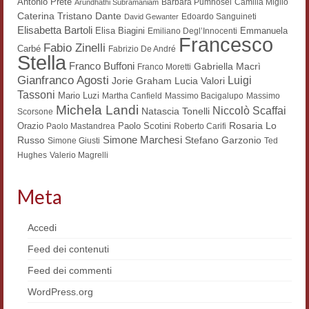
Antonio Prete
Barbara Pumhösel
Camilla Miglio
Arundhathi Subramaniam
Dante
Caterina Tristano
Materiali
Edoardo Sanguineti
David Gewanter
Elisabetta Bartoli
Elisa Biagini
Emmanuela
Emiliano Degl’Innocenti
Francesco
Semicerchio
Fabio Zinelli
Carbé
Fabrizio De André
Stella
Franco Buffoni
Gabriella Macrì
Franco Moretti
Presentazione
Gianfranco Agosti
Luigi
Lucia Valori
Jorie Graham
Tassoni
Mario Luzi
Martha Canfield
Massimo Bacigalupo
Massimo
Numeri
Michela Landi
Niccolò Scaffai
Natascia Tonelli
Scorsone
Rosaria Lo
Orazio
Paolo Scotini
Paolo Mastandrea
Roberto Carifi
Indice 1986-2008
Simone Marchesi
Russo
Stefano Garzonio
Simone Giusti
Ted
Hughes
Valerio Magrelli
Sezioni bibliografiche
Saggi e testi online
Meta
Poesia inglese postcoloniale
Accedi
Comitato scientifico
Feed dei contenuti
Feed dei commenti
Norme etiche e redazionali
WordPress.org
Dépliant e cedola acquisti